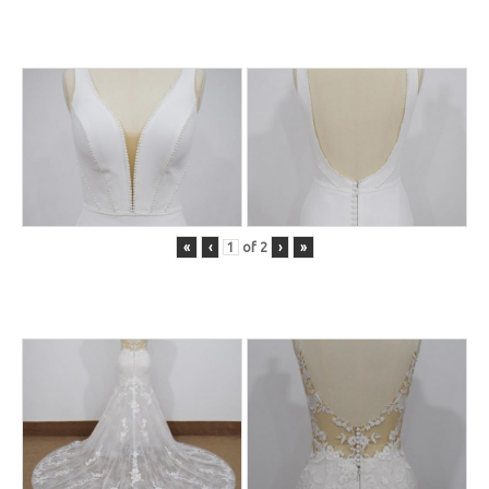
«
‹
of
2
›
»