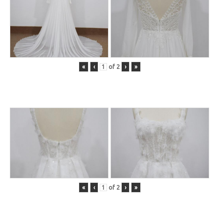
«
‹
of
2
›
»
«
‹
of
2
›
»