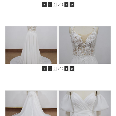
«
‹
of
2
›
»
«
‹
of
2
›
»