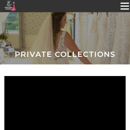
Skip
to
content
PRIVATE COLLECTIONS