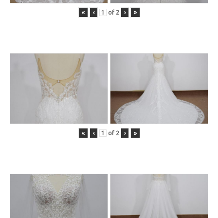
«
‹
of
2
›
»
«
‹
of
2
›
»