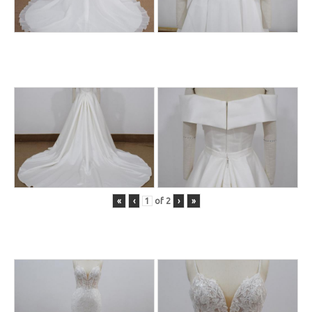
«
‹
of
2
›
»