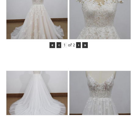
«
‹
of
2
›
»