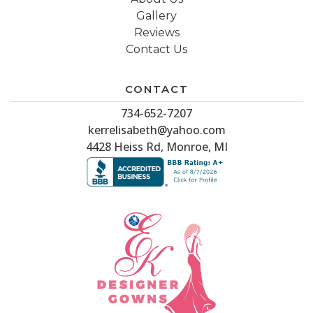
Gallery
Reviews
Contact Us
CONTACT
734-652-7207
kerrelisabeth@yahoo.com
4428 Heiss Rd, Monroe, MI