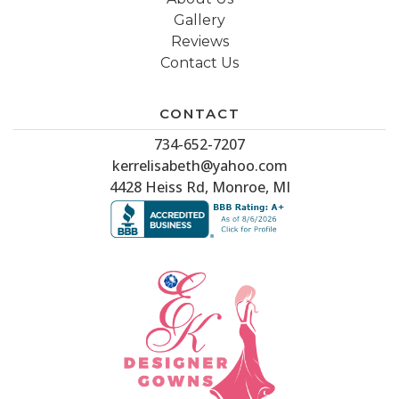
Gallery
Reviews
Contact Us
CONTACT
734-652-7207
kerrelisabeth@yahoo.com
4428 Heiss Rd, Monroe, MI