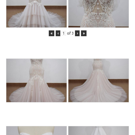
«
‹
of
3
›
»