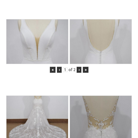
«
‹
of
2
›
»