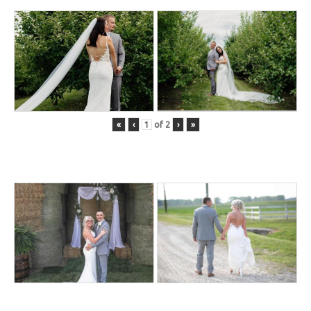
«
‹
of
2
›
»