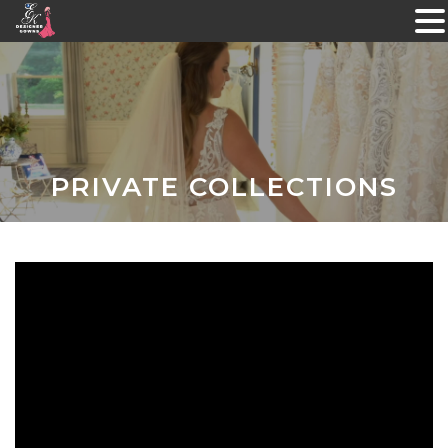
Skip
to
content
PRIVATE COLLECTIONS