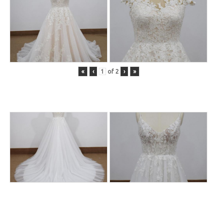
«
‹
of
2
›
»