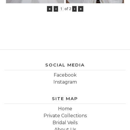
«
‹
of
2
›
»
SOCIAL MEDIA
Facebook
Instagram
SITE MAP
Home
Private Collections
Bridal Veils
About Us