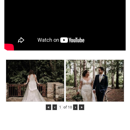
«
‹
of
10
›
»