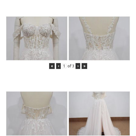
«
‹
of
3
›
»