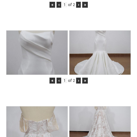
«
‹
of
2
›
»
«
‹
of
2
›
»