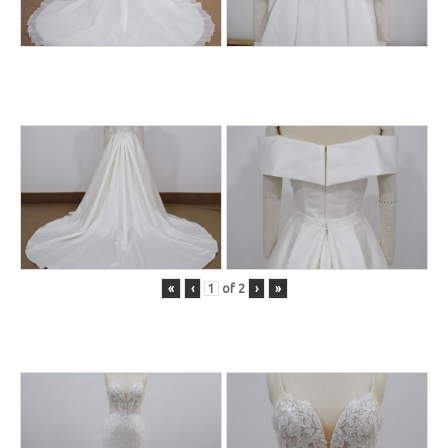
«
‹
of
2
›
»