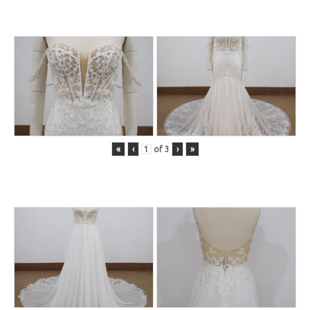
«
‹
of
3
›
»