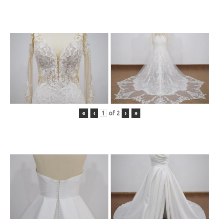
«
‹
of
2
›
»