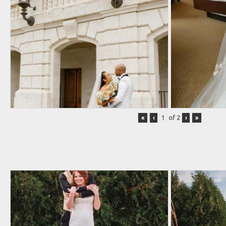
«
‹
of
2
›
»