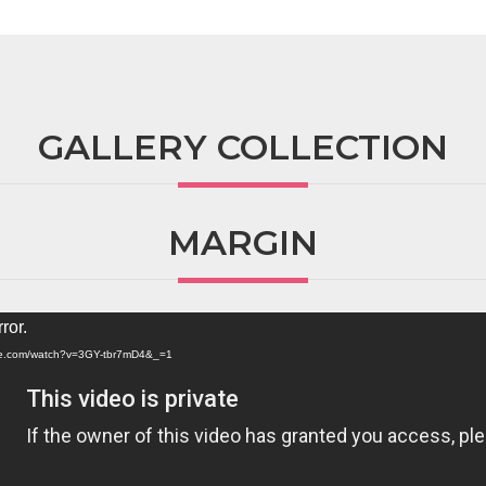
GALLERY COLLECTION
MARGIN
ror.
ube.com/watch?v=3GY-tbr7mD4&_=1