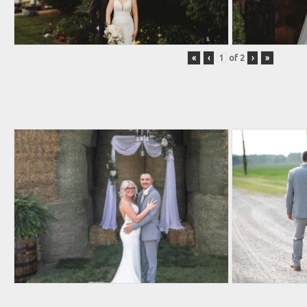
«
‹
of
2
›
»