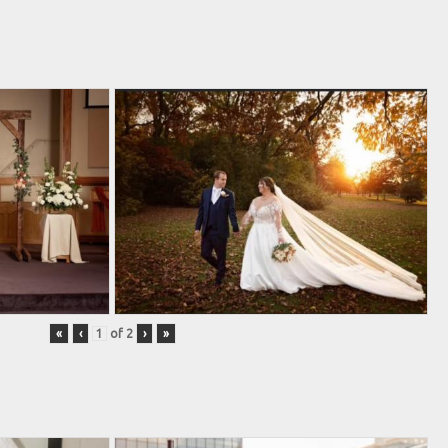
«
‹
of
2
›
»