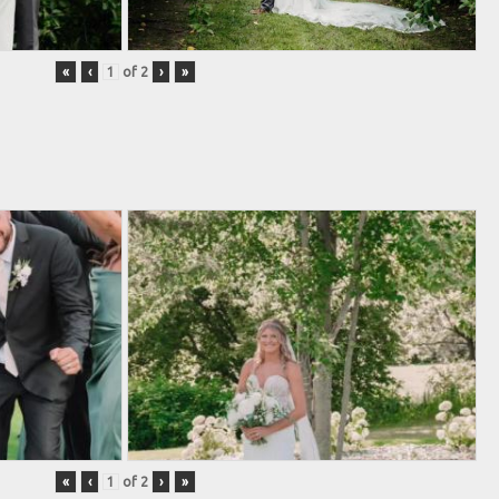
«
‹
of
2
›
»
«
‹
of
2
›
»