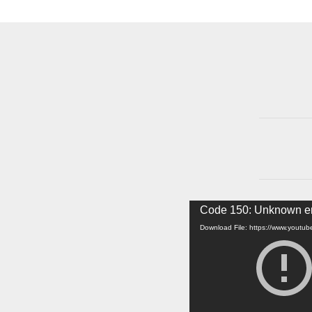
Video
Code 150: Unknown er
Player
Download File: https://www.yout