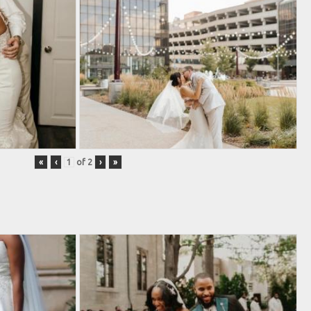
«
‹
of
2
›
»