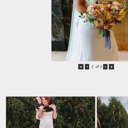
«
‹
of
2
›
»