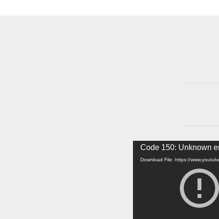
Video
Code 150: Unknown er
Player
Download File: https://www.yout