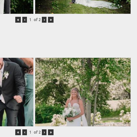
«
‹
of
2
›
»
«
‹
of
2
›
»