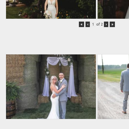
«
‹
of
2
›
»