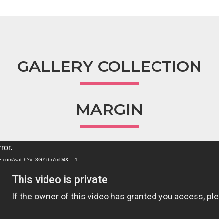
GALLERY COLLECTION
MARGIN
ror.
ube.com/watch?v=3GY-tbr7mD4&_=1