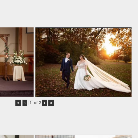
«
‹
of
2
›
»