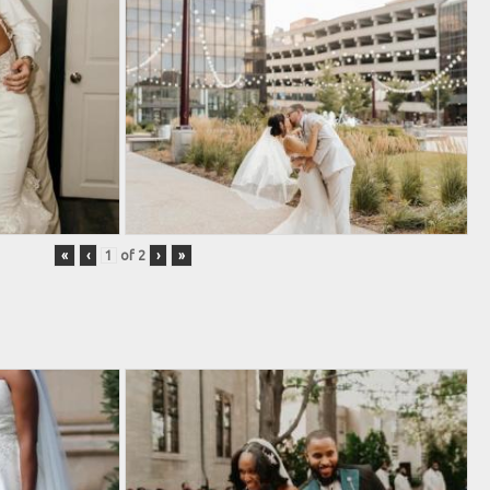
«
‹
of
2
›
»