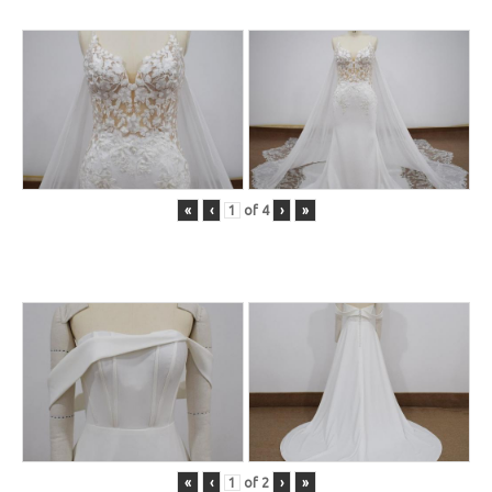
«
‹
of
4
›
»
«
‹
of
2
›
»