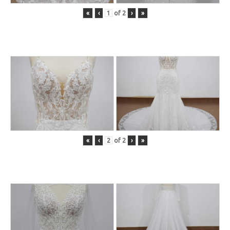
«
‹
of
2
›
»
«
‹
of
2
›
»