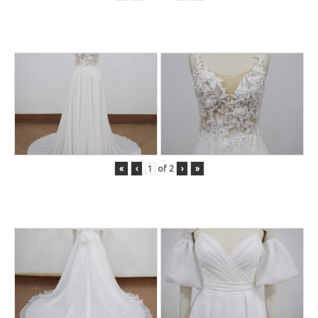
«
‹
of
2
›
»