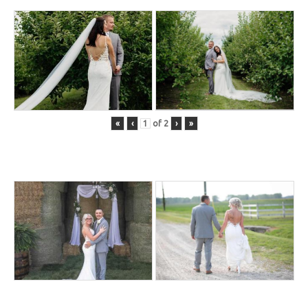
«
‹
of
2
›
»