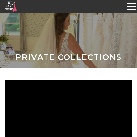
Skip
to
content
PRIVATE COLLECTIONS