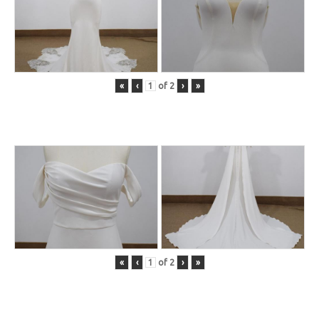
«
‹
of
2
›
»
«
‹
of
2
›
»