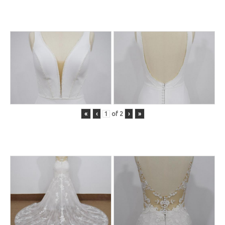
«
‹
of
2
›
»