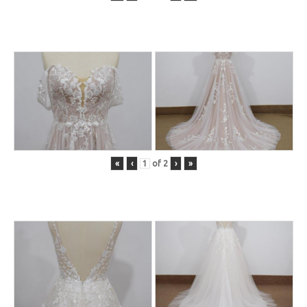
«
‹
of
2
›
»