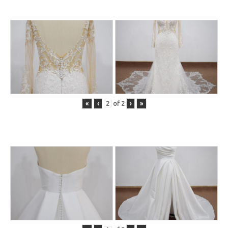
«
‹
of
2
›
»