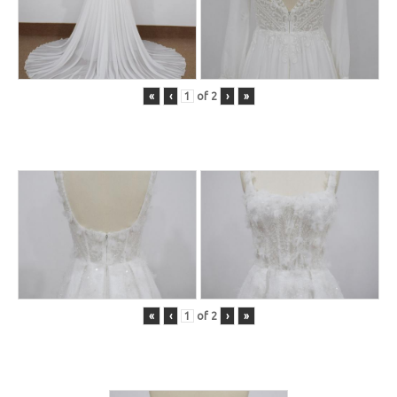
«
‹
of
2
›
»
«
‹
of
2
›
»