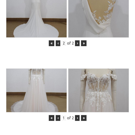
«
‹
of
2
›
»
«
‹
of
2
›
»