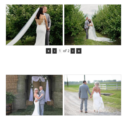
«
‹
of
2
›
»