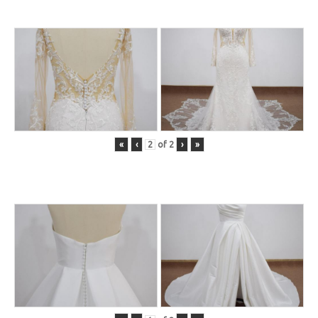
«
‹
of
2
›
»