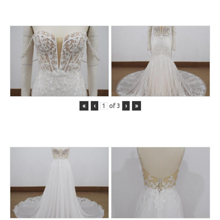
«
‹
of
3
›
»