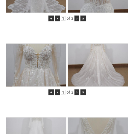
«
‹
of
2
›
»
«
‹
of
2
›
»