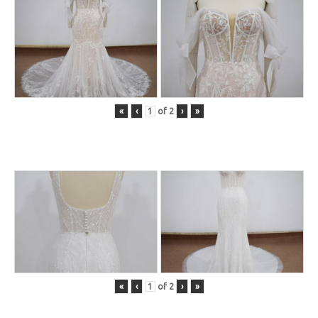
«
‹
of
2
›
»
«
‹
of
2
›
»