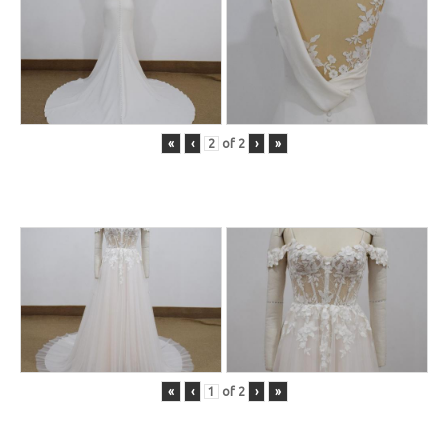
«
‹
of
2
›
»
«
‹
of
2
›
»