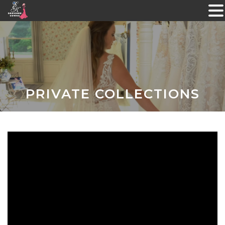
Skip
to
content
PRIVATE COLLECTIONS