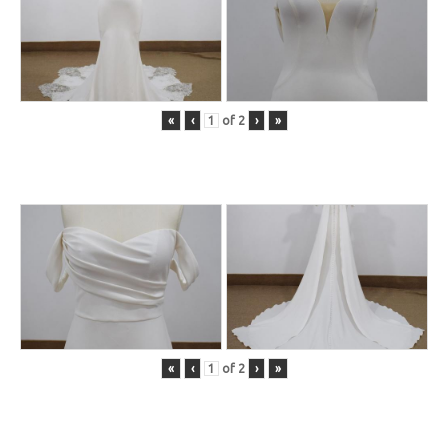
«
‹
of
2
›
»
«
‹
of
2
›
»