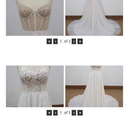
«
‹
of
2
›
»
«
‹
of
3
›
»