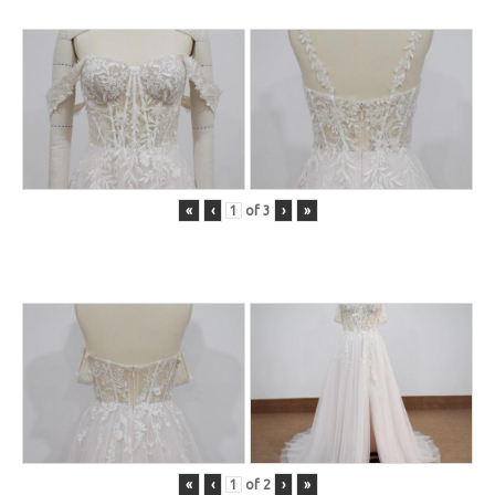
«
‹
of
3
›
»
«
‹
of
2
›
»