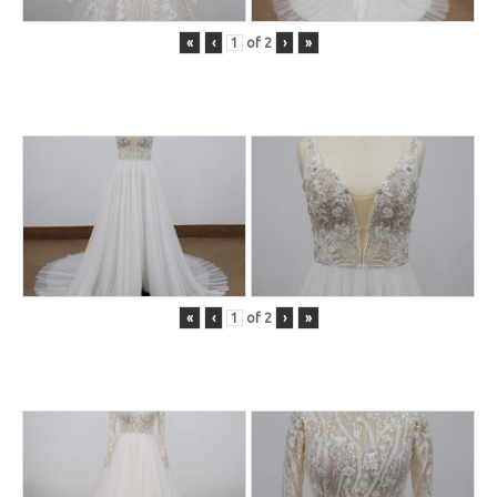
«
‹
of
2
›
»
«
‹
of
2
›
»