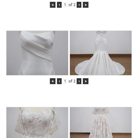
«
‹
of
2
›
»
«
‹
of
2
›
»