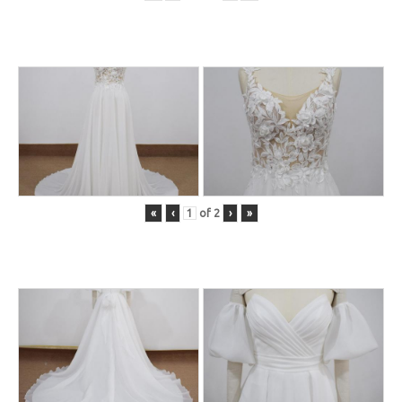
«
‹
of
2
›
»