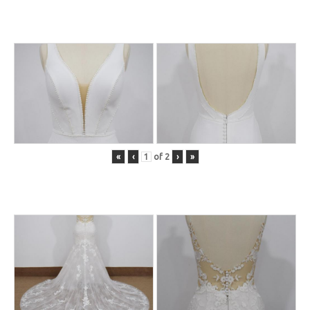
«
‹
of
2
›
»