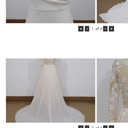
«
‹
of
2
›
»