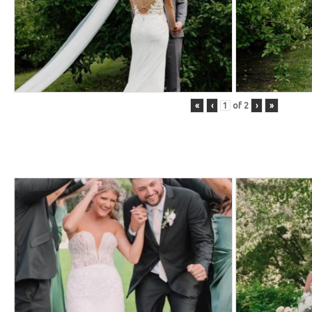
«
‹
of
2
›
»