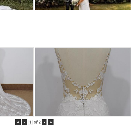
«
‹
of
2
›
»