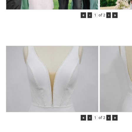
«
‹
of
2
›
»
«
‹
of
2
›
»