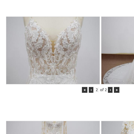
«
‹
of
2
›
»