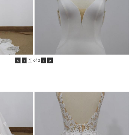
«
‹
of
2
›
»