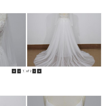
«
‹
of
2
›
»