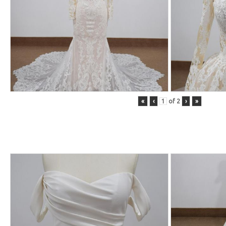
«
‹
of
2
›
»