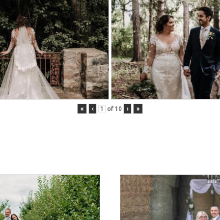
«
‹
of
10
›
»