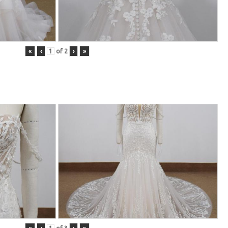
«
‹
of
2
›
»