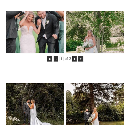
«
‹
of
2
›
»