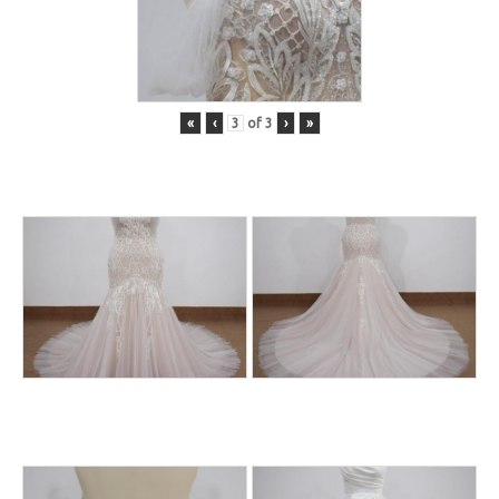
«
‹
of
3
›
»