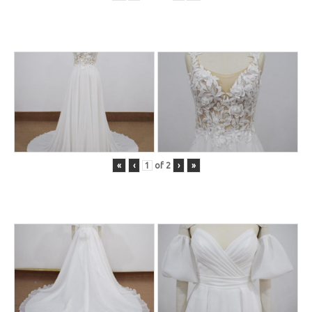
«
‹
of
2
›
»