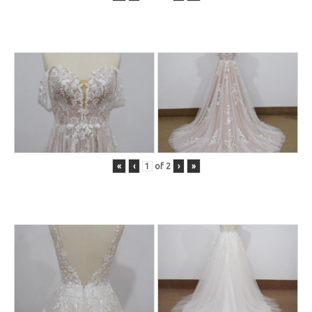
«
‹
of
2
›
»