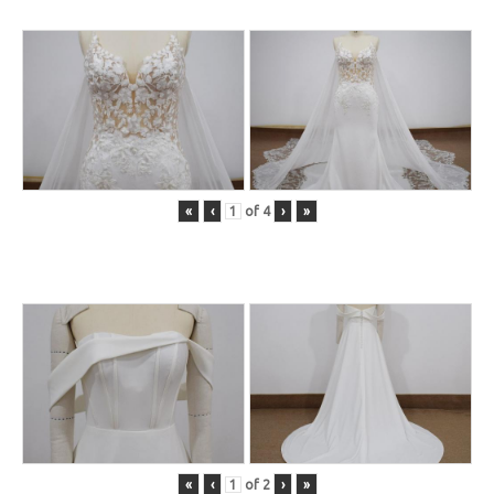
«
‹
of
4
›
»
«
‹
of
2
›
»