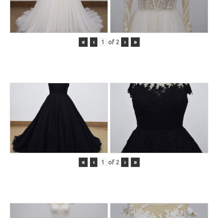
«
‹
of
2
›
»
«
‹
of
2
›
»