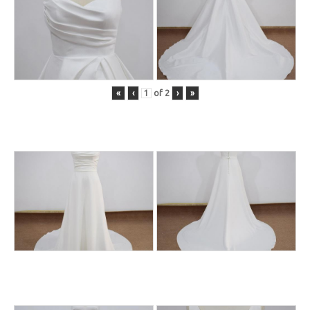
«
‹
of
2
›
»