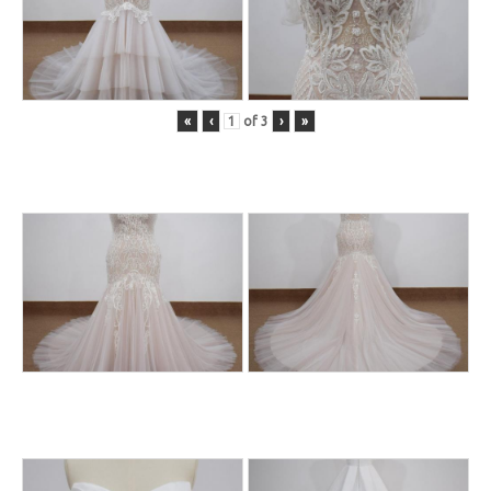
«
‹
of
3
›
»