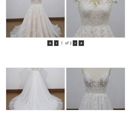
«
‹
of
2
›
»