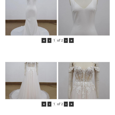
«
‹
of
2
›
»
«
‹
of
2
›
»