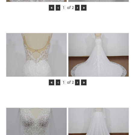
«
‹
of
2
›
»
«
‹
of
2
›
»