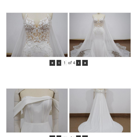
«
‹
of
4
›
»