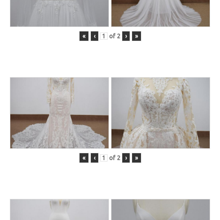
«
‹
of
2
›
»
«
‹
of
2
›
»