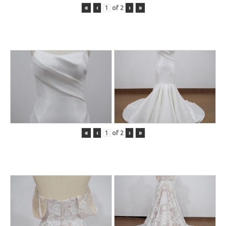
«
‹
of
2
›
»
«
‹
of
2
›
»