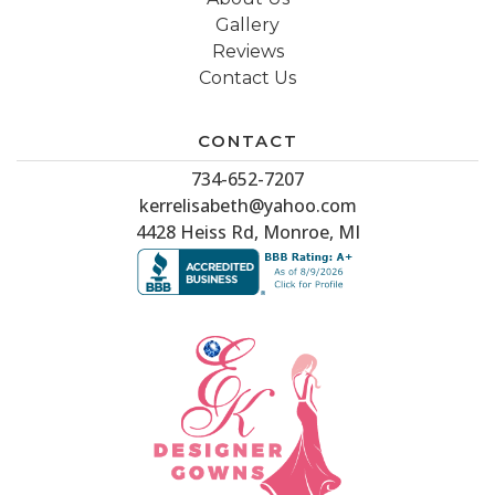
Gallery
Reviews
Contact Us
CONTACT
734-652-7207
kerrelisabeth@yahoo.com
4428 Heiss Rd, Monroe, MI