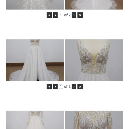
«
‹
of
2
›
»
«
‹
of
2
›
»