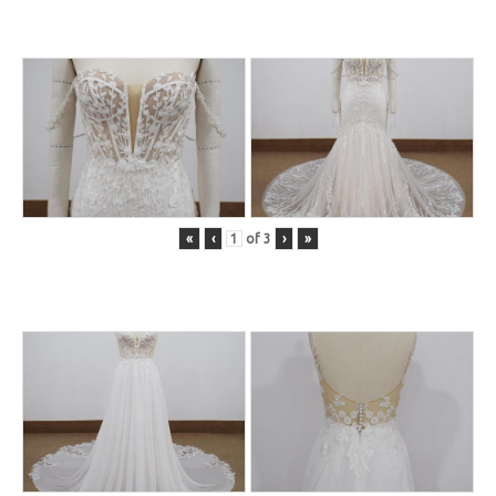
«
‹
of
3
›
»