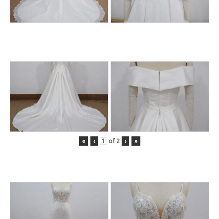
«
‹
of
2
›
»