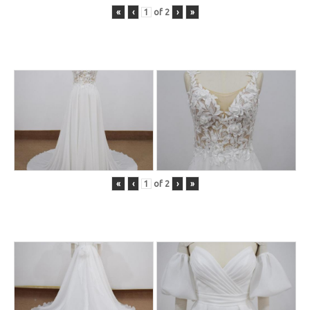
«
‹
of
2
›
»
«
‹
of
2
›
»