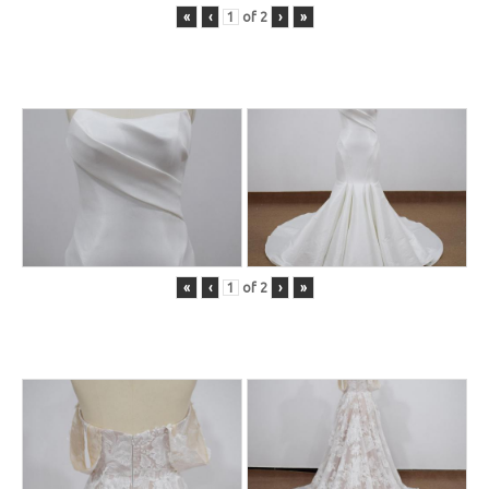
«
‹
of
2
›
»
«
‹
of
2
›
»