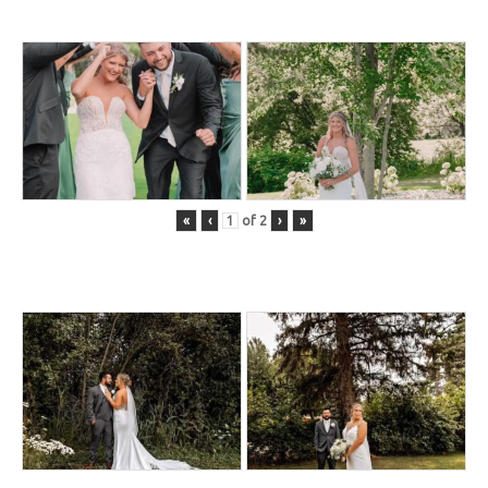
«
‹
of
2
›
»