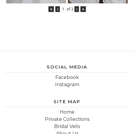
«
‹
of
2
›
»
SOCIAL MEDIA
Facebook
Instagram
SITE MAP
Home
Private Collections
Bridal Veils
About Us