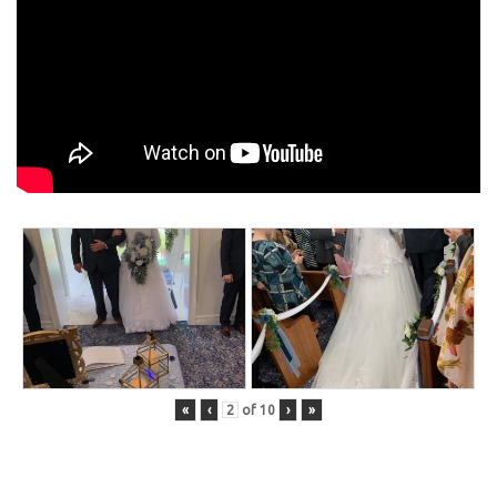
«
‹
of
10
›
»