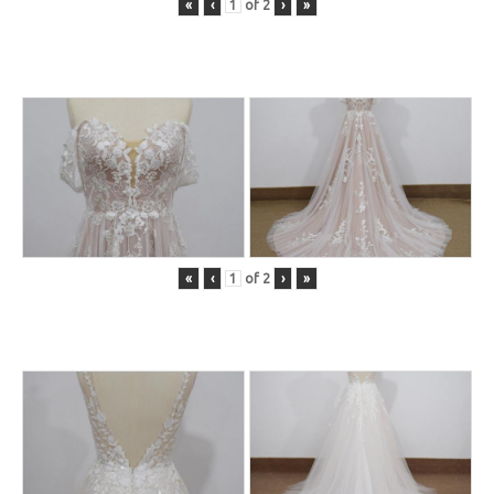
«
‹
of
2
›
»
«
‹
of
2
›
»