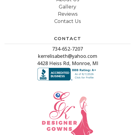
Gallery
Reviews
Contact Us
CONTACT
734-652-7207
kerrelisabeth@yahoo.com
4428 Heiss Rd, Monroe, MI