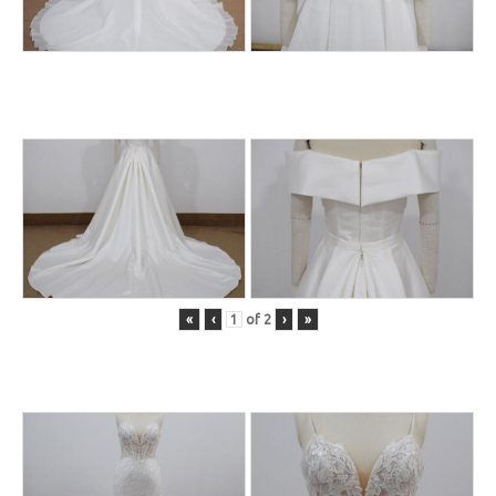
«
‹
of
2
›
»