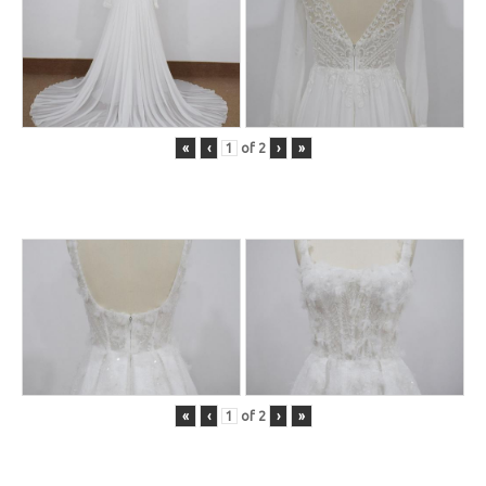
«
‹
of
2
›
»
«
‹
of
2
›
»