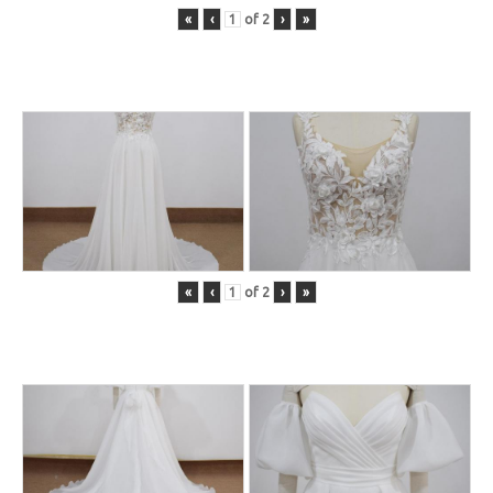
«
‹
of
2
›
»
«
‹
of
2
›
»