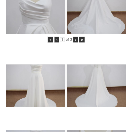
«
‹
of
2
›
»