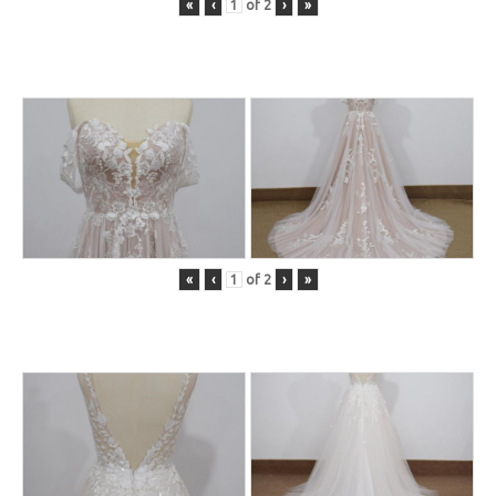
«
‹
of
2
›
»
«
‹
of
2
›
»