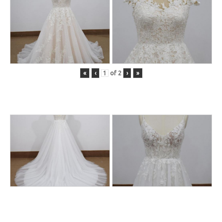
«
‹
of
2
›
»