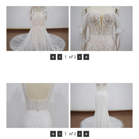
«
‹
of
2
›
»
«
‹
of
2
›
»