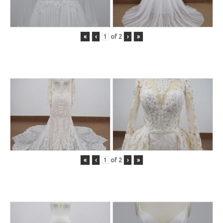
«
‹
of
2
›
»
«
‹
of
2
›
»