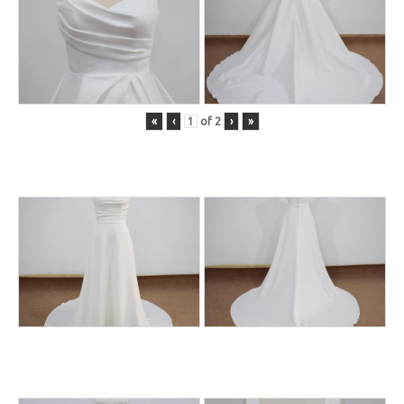
«
‹
of
2
›
»