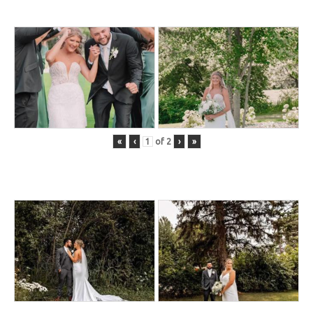
«
‹
of
2
›
»