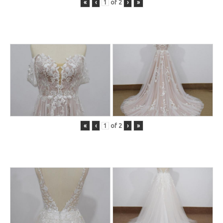
«
‹
of
2
›
»
«
‹
of
2
›
»