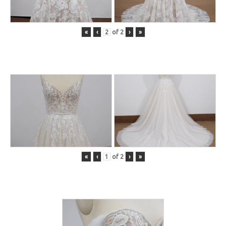
«
‹
of
2
›
»
«
‹
of
2
›
»