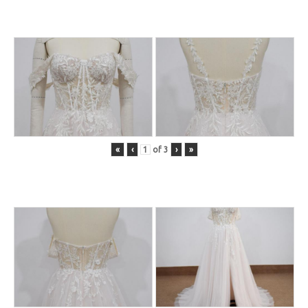
«
‹
of
3
›
»