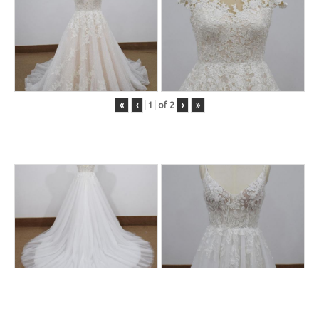
«
‹
of
2
›
»