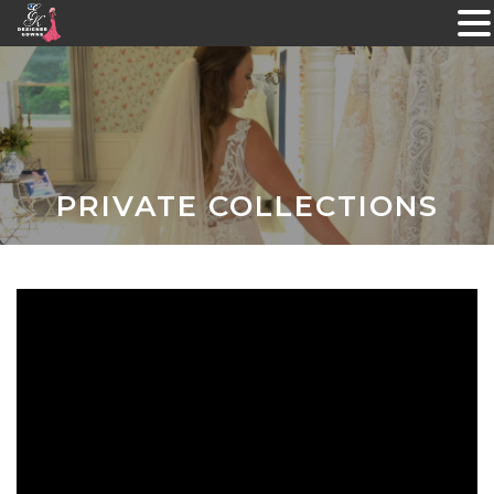
Skip
to
content
PRIVATE COLLECTIONS