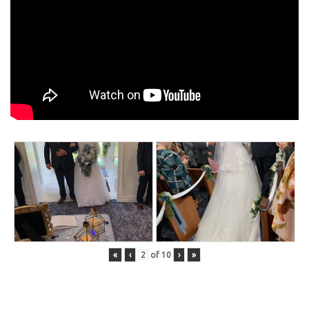
«
‹
of
10
›
»