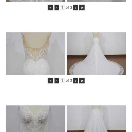
«
‹
of
2
›
»
«
‹
of
2
›
»