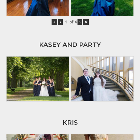
«
‹
of
4
›
»
KASEY AND PARTY
KRIS