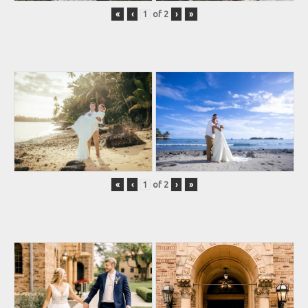
«
‹
of
2
›
»
«
‹
of
2
›
»