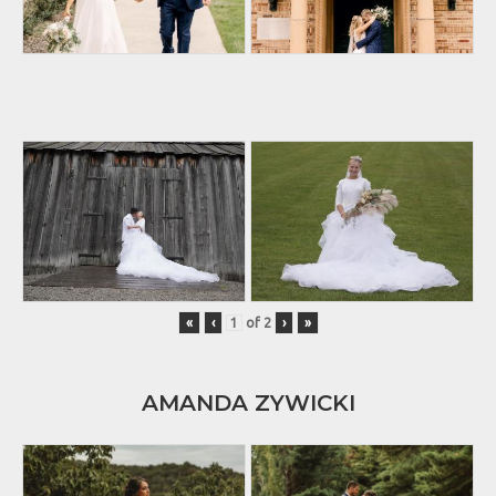
«
‹
of
2
›
»
AMANDA ZYWICKI