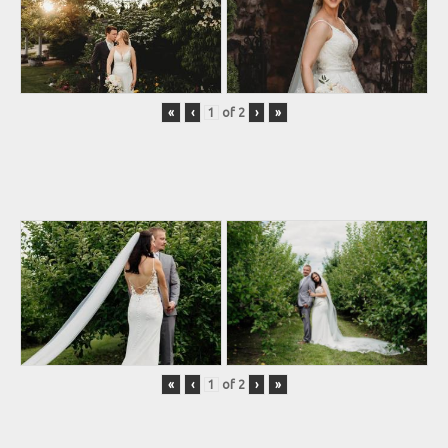
«
‹
of
2
›
»
«
‹
of
2
›
»