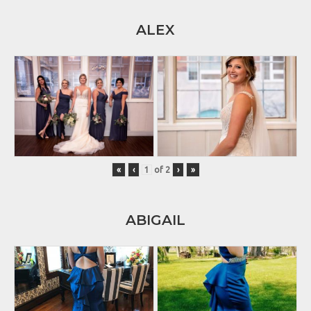
ALEX
«
‹
of
2
›
»
ABIGAIL