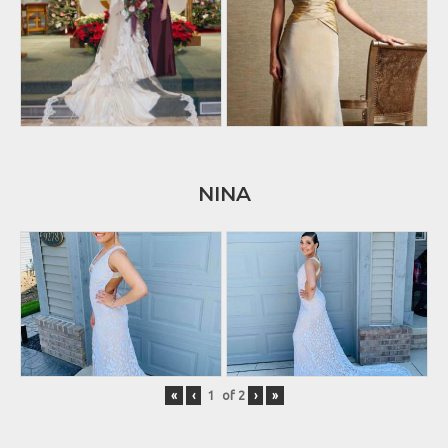
NINA
«
‹
of
2
›
»