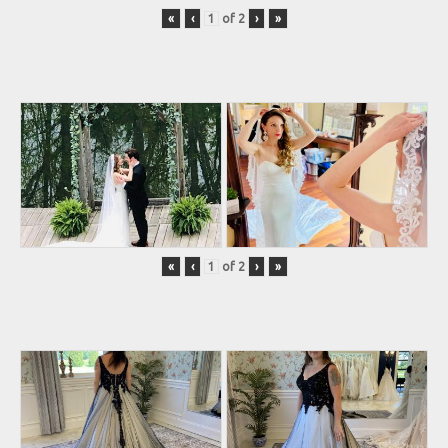
«
‹
of
2
›
»
«
‹
of
2
›
»