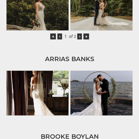
«
‹
of
2
›
»
ARRIAS BANKS
BROOKE BOYLAN