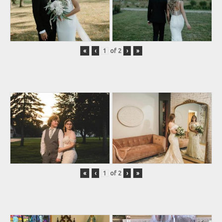
«
‹
of
2
›
»
«
‹
of
2
›
»