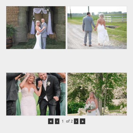
«
‹
of
2
›
»