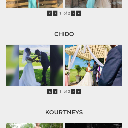
«
‹
of
2
›
»
CHIDO
«
‹
of
2
›
»
KOURTNEYS