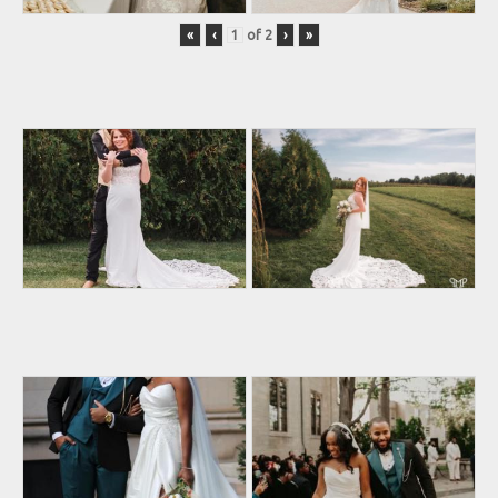
«
‹
of
2
›
»