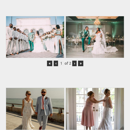
«
‹
of
2
›
»