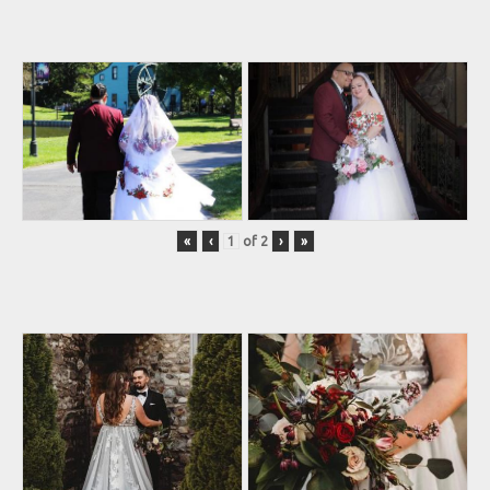
«
‹
of
2
›
»