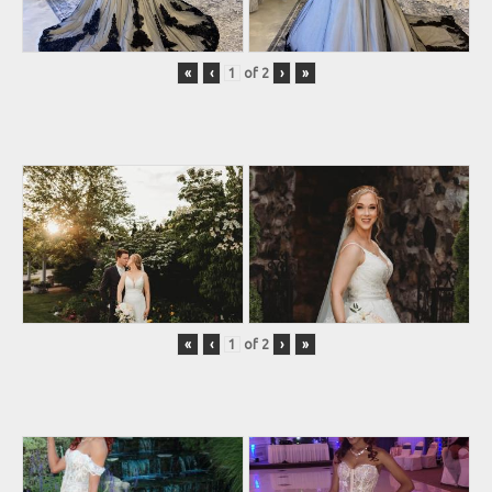
«
‹
of
2
›
»
«
‹
of
2
›
»