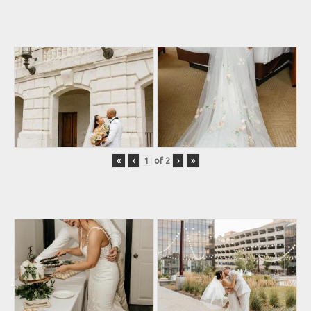
«
‹
of
2
›
»