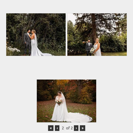
«
‹
of
2
›
»