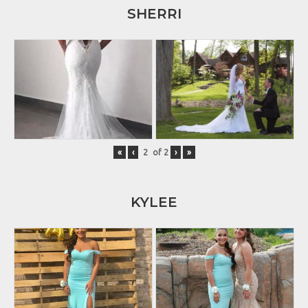
SHERRI
«
‹
of
2
›
»
KYLEE