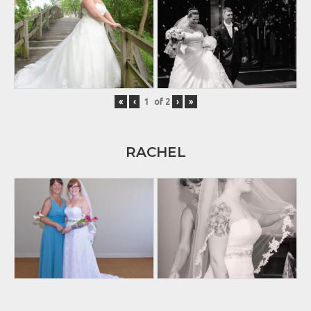
«
‹
of
2
›
»
RACHEL