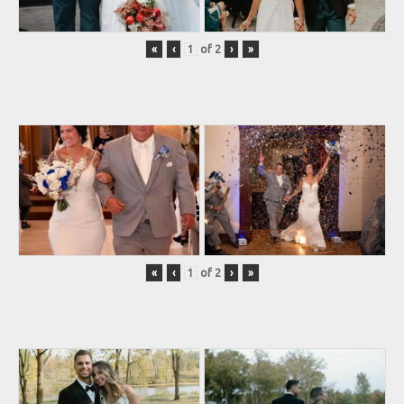
«
‹
of
2
›
»
«
‹
of
2
›
»