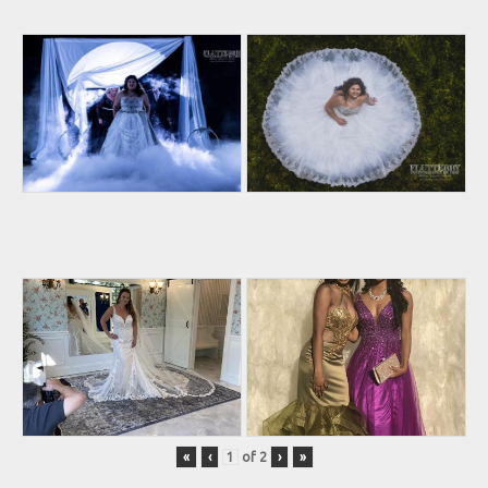
«
‹
of
2
›
»