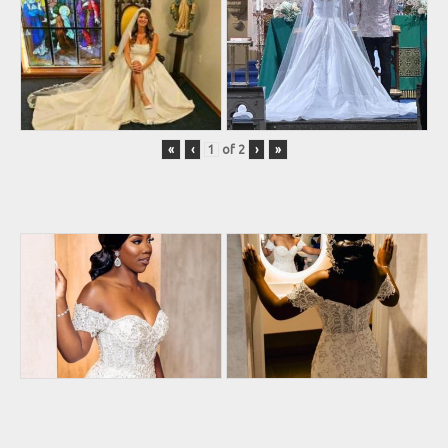
«
‹
of
2
›
»