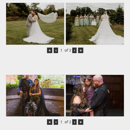
«
‹
of
2
›
»
«
‹
of
2
›
»