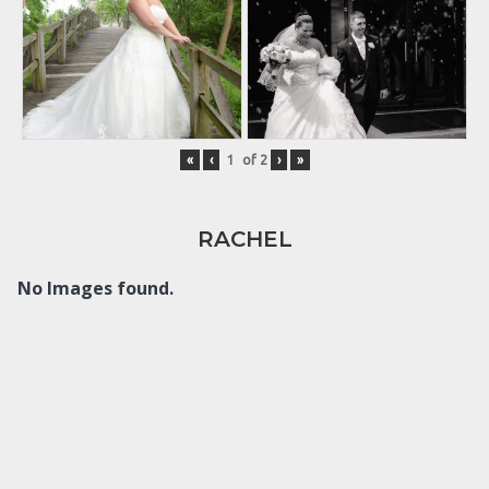
«
‹
of
2
›
»
RACHEL
No Images found.