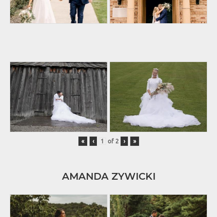
«
‹
of
2
›
»
AMANDA ZYWICKI