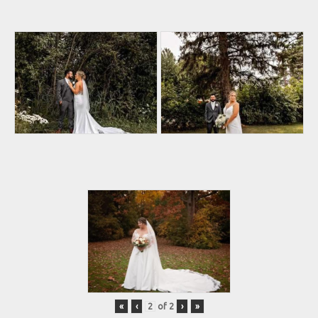
«
‹
of
2
›
»