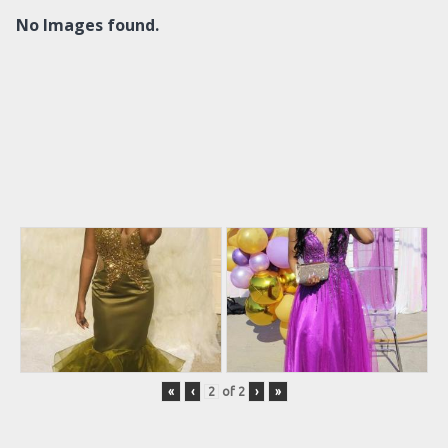
No Images found.
«
‹
of
2
›
»