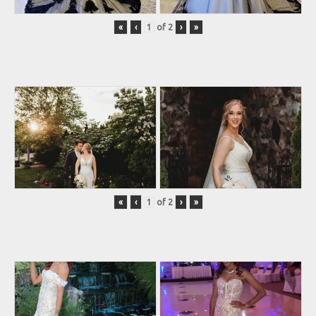
«
‹
of
2
›
»
«
‹
of
2
›
»