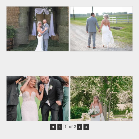
«
‹
of
2
›
»