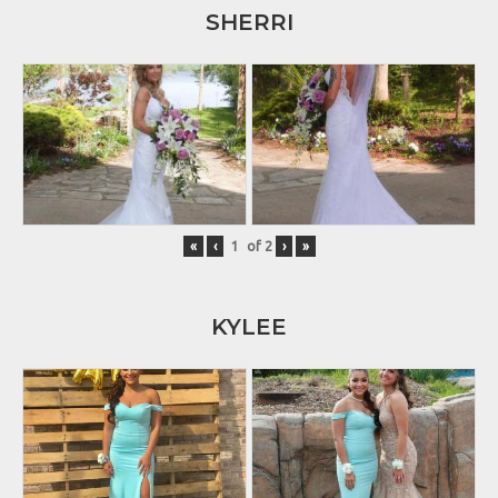
SHERRI
«
‹
of
2
›
»
KYLEE