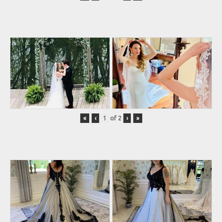
«
‹
of
2
›
»