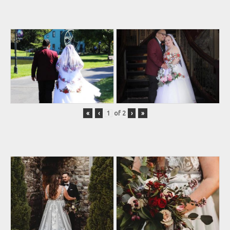
«
‹
of
2
›
»