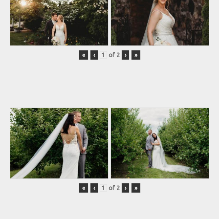
«
‹
of
2
›
»
«
‹
of
2
›
»