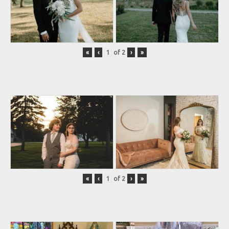
«
‹
of
2
›
»
«
‹
of
2
›
»