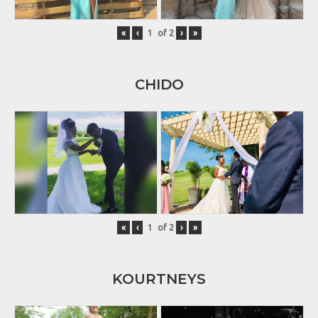
«
‹
of
2
›
»
CHIDO
«
‹
of
2
›
»
KOURTNEYS