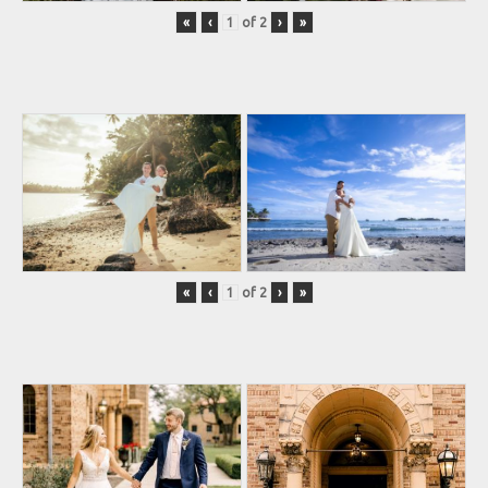
«
‹
of
2
›
»
«
‹
of
2
›
»