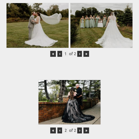
«
‹
of
2
›
»
«
‹
of
2
›
»