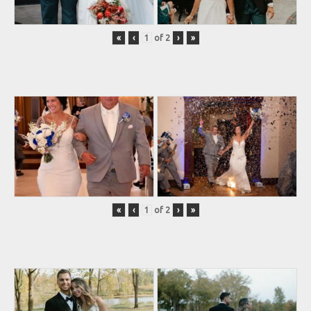
«
‹
of
2
›
»
«
‹
of
2
›
»