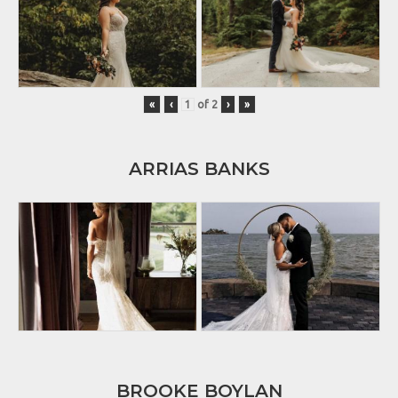
«
‹
of
2
›
»
ARRIAS BANKS
BROOKE BOYLAN