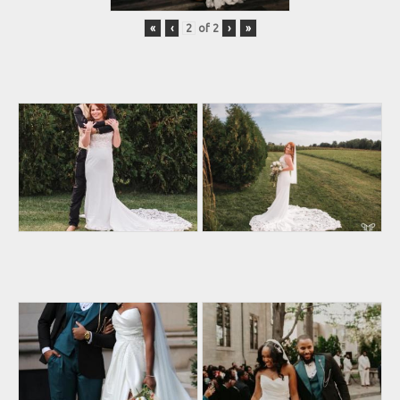
«
‹
of
2
›
»