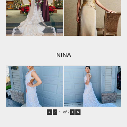
NINA
«
‹
of
2
›
»