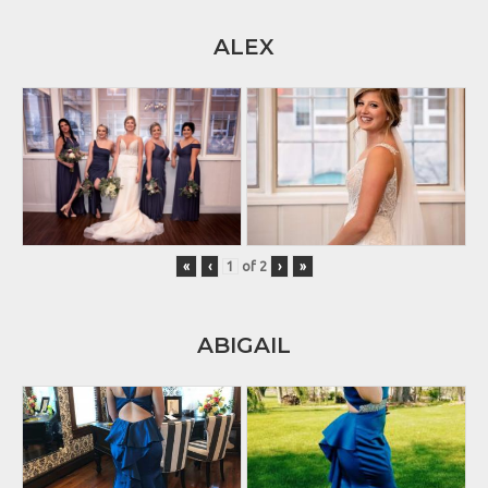
ALEX
«
‹
of
2
›
»
ABIGAIL