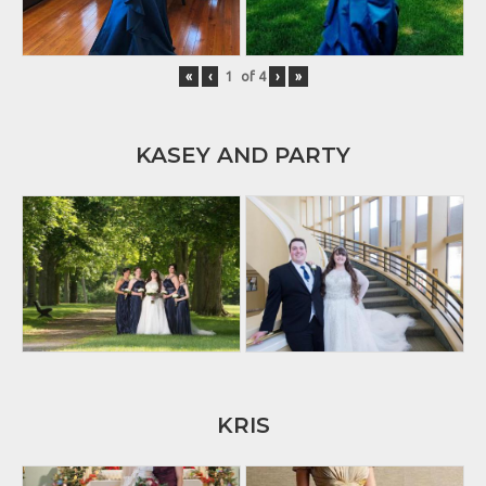
«
‹
of
4
›
»
KASEY AND PARTY
KRIS