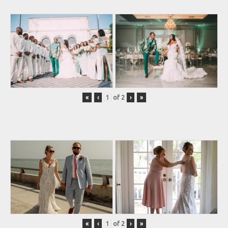
«
‹
of
2
›
»
«
‹
of
2
›
»