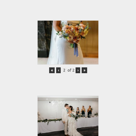
«
‹
of
2
›
»