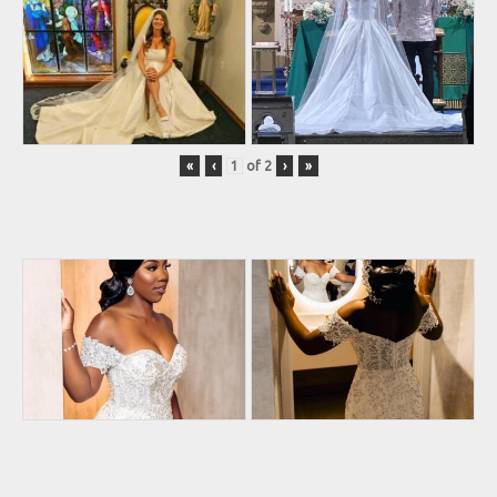
«
‹
of
2
›
»