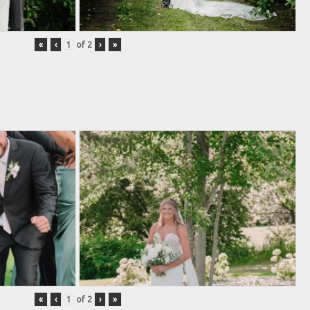
«
‹
of
2
›
»
«
‹
of
2
›
»