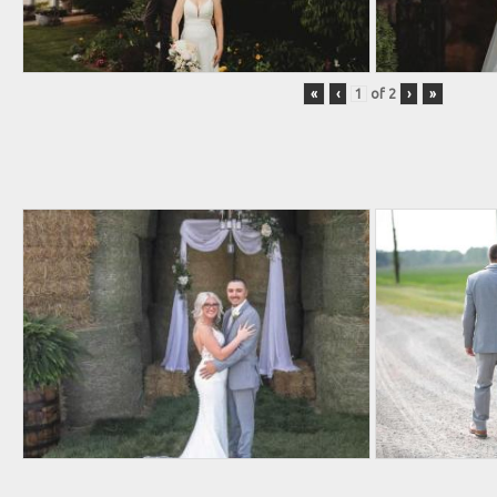
«
‹
of
2
›
»