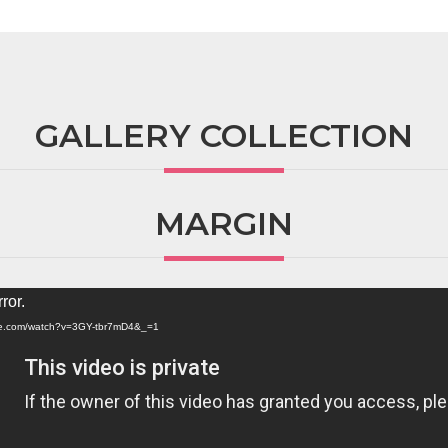
GALLERY COLLECTION
MARGIN
ror.
ube.com/watch?v=3GY-tbr7mD4&_=1