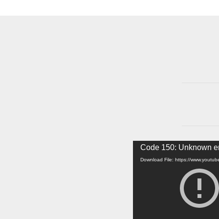
Video
Code 150: Unknown er
Player
Download File: https://www.yout