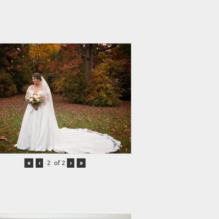
«
‹
of
2
›
»