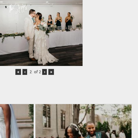
«
‹
of
2
›
»