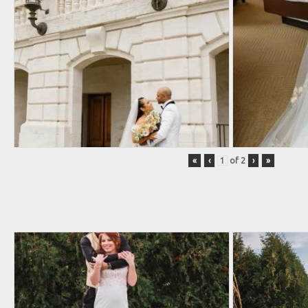
«
‹
of
2
›
»