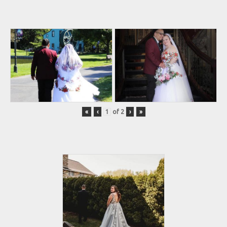
«
‹
of
2
›
»