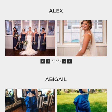
ALEX
«
‹
of
2
›
»
ABIGAIL