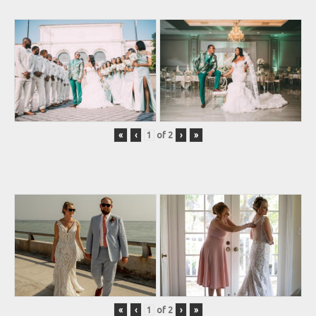
«
‹
of
2
›
»
«
‹
of
2
›
»