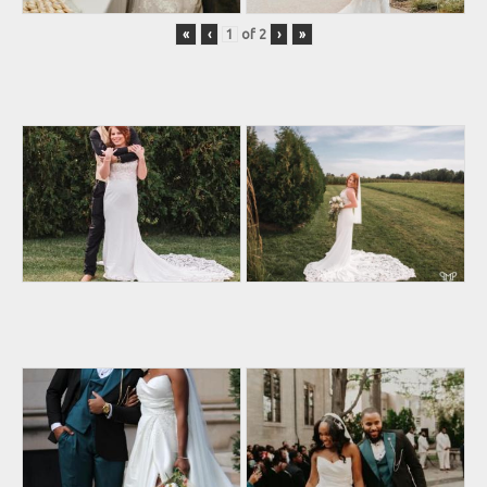
«
‹
of
2
›
»