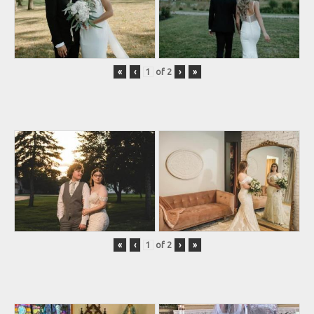
«
‹
of
2
›
»
«
‹
of
2
›
»