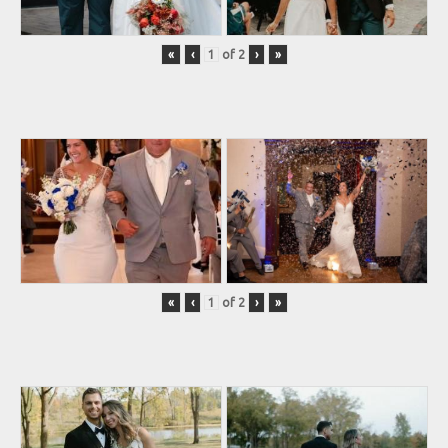
«
‹
of
2
›
»
«
‹
of
2
›
»