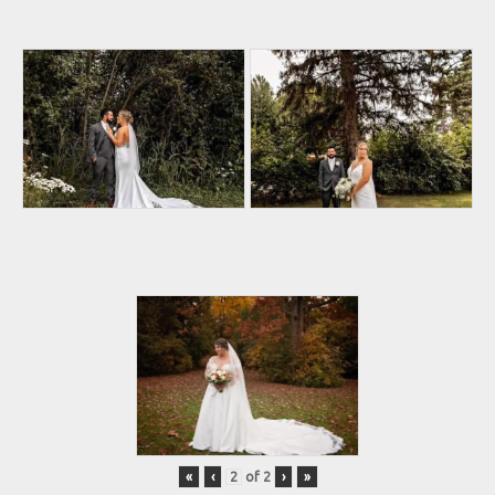
«
‹
of
2
›
»