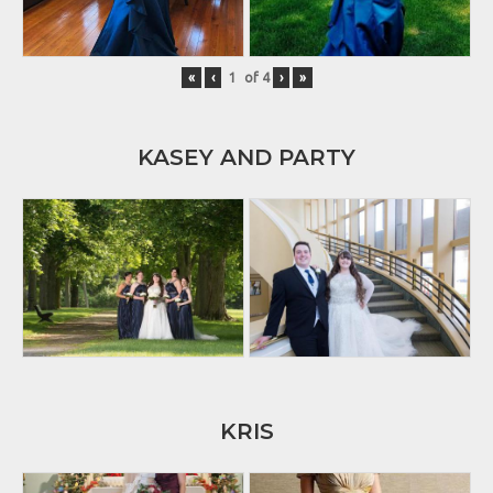
«
‹
of
4
›
»
KASEY AND PARTY
KRIS