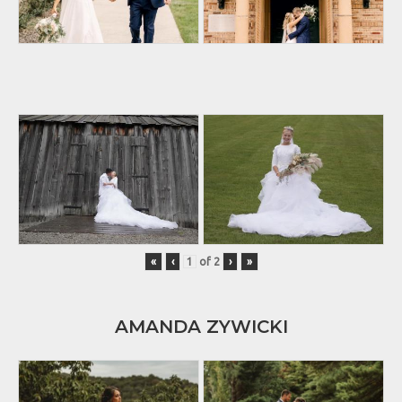
«
‹
of
2
›
»
AMANDA ZYWICKI