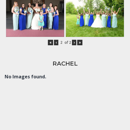
«
‹
of
2
›
»
RACHEL
No Images found.