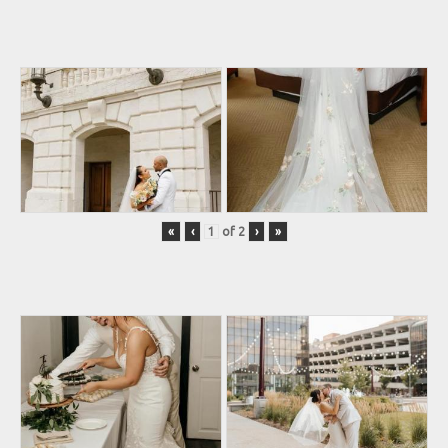
«
‹
of
2
›
»