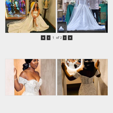
«
‹
of
2
›
»