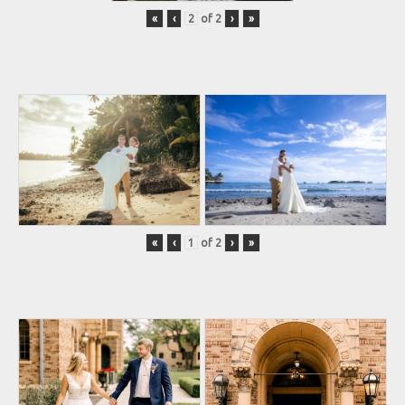
«
‹
of
2
›
»
«
‹
of
2
›
»