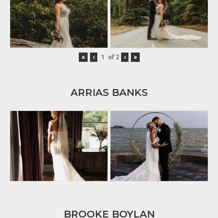
«
‹
of
2
›
»
ARRIAS BANKS
BROOKE BOYLAN