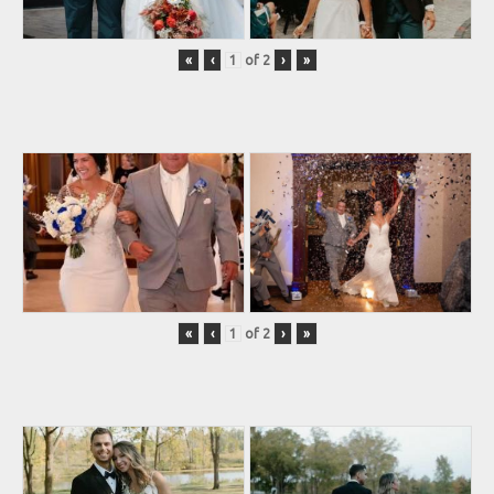
«
‹
of
2
›
»
«
‹
of
2
›
»