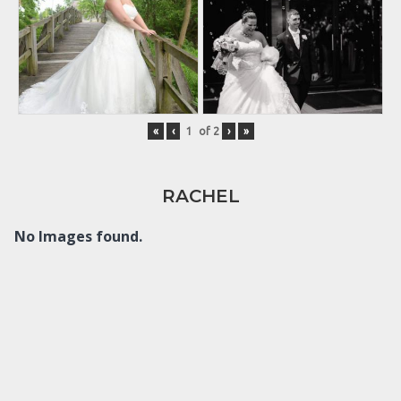
«
‹
of
2
›
»
RACHEL
No Images found.