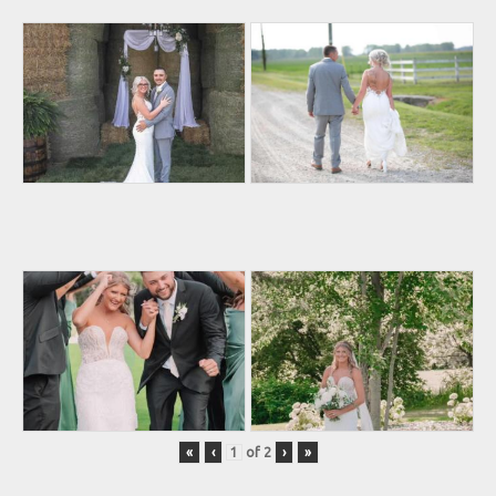
«
‹
of
2
›
»