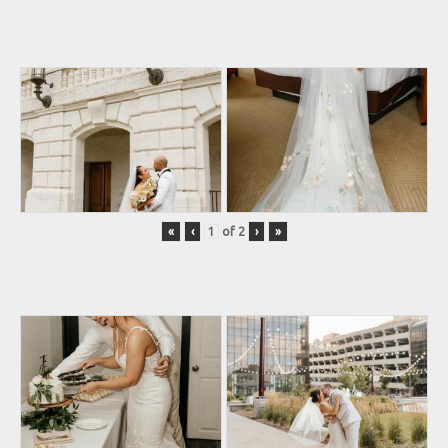
«
‹
of
2
›
»