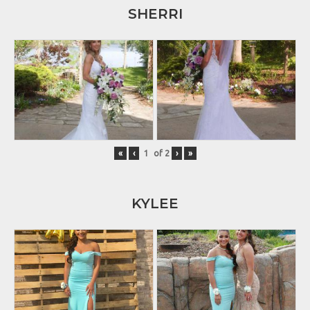
SHERRI
«
‹
of
2
›
»
KYLEE