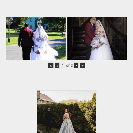
«
‹
of
2
›
»