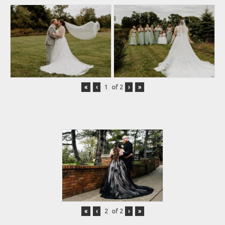
«
‹
of
2
›
»
«
‹
of
2
›
»