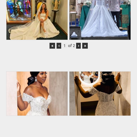
«
‹
of
2
›
»