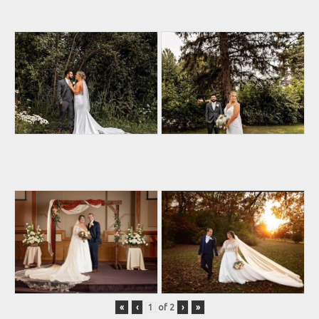
«
‹
of
2
›
»