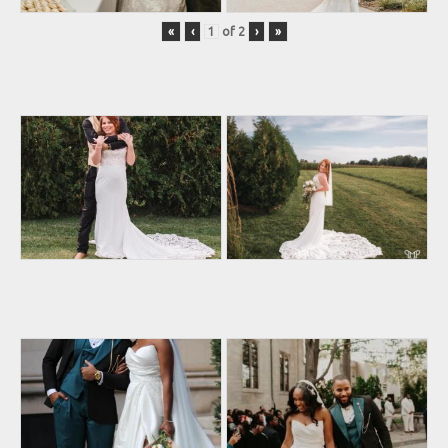
«
‹
of
2
›
»