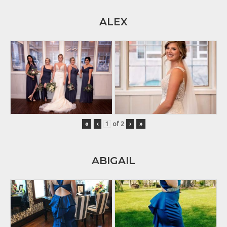
ALEX
«
‹
of
2
›
»
ABIGAIL