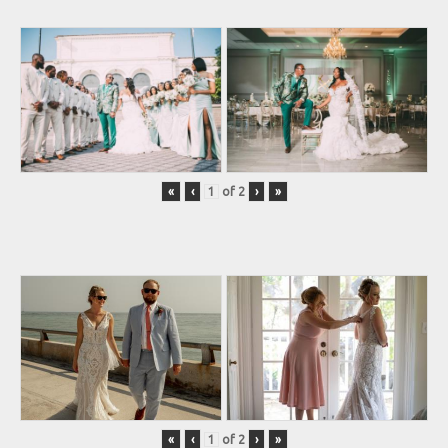
«
‹
of
2
›
»
«
‹
of
2
›
»