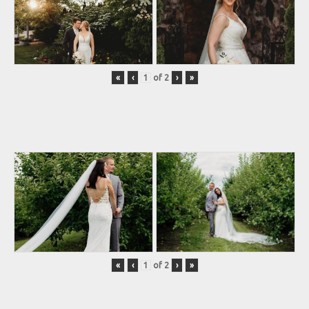
«
‹
of
2
›
»
«
‹
of
2
›
»