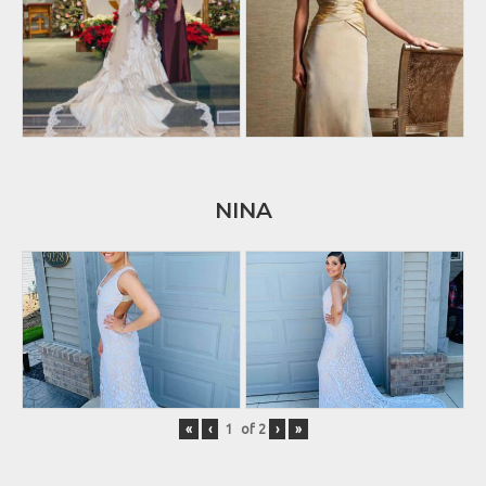
NINA
«
‹
of
2
›
»