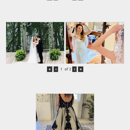
«
‹
of
2
›
»