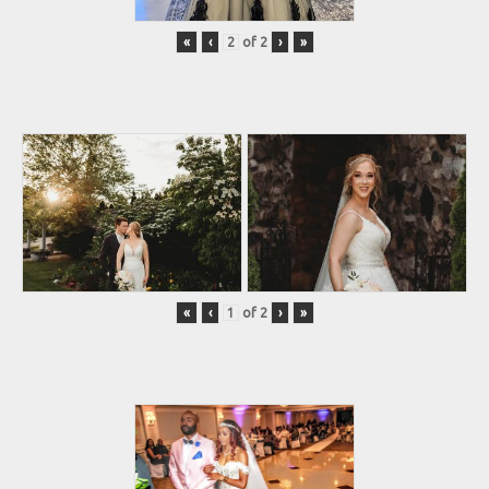
«
‹
of
2
›
»
«
‹
of
2
›
»