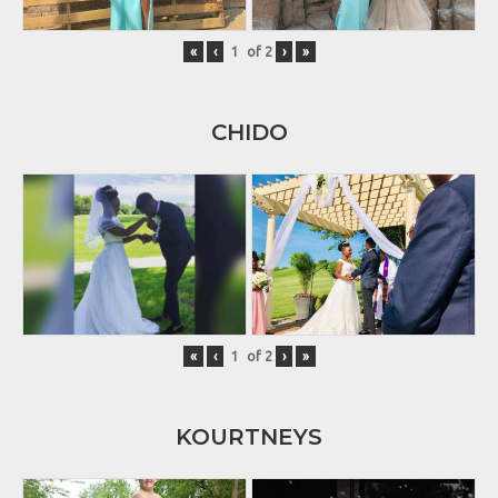
«
‹
of
2
›
»
CHIDO
«
‹
of
2
›
»
KOURTNEYS