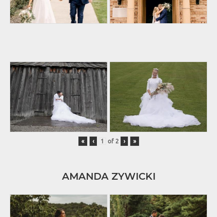
«
‹
of
2
›
»
AMANDA ZYWICKI