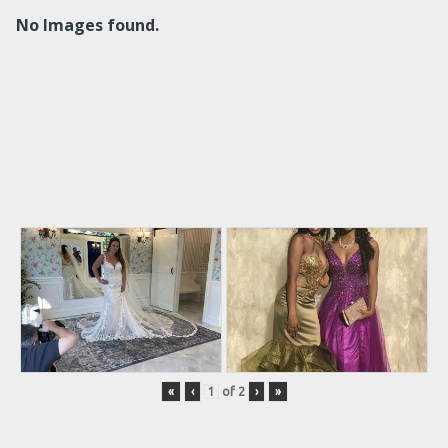
No Images found.
«
‹
of
2
›
»