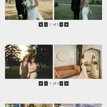
«
‹
of
2
›
»
«
‹
of
2
›
»