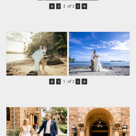
«
‹
of
2
›
»
«
‹
of
2
›
»