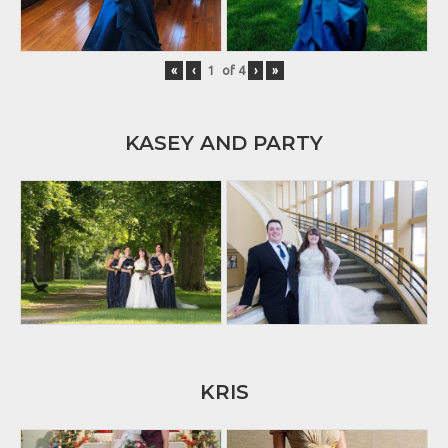
«
‹
of
4
›
»
KASEY AND PARTY
KRIS