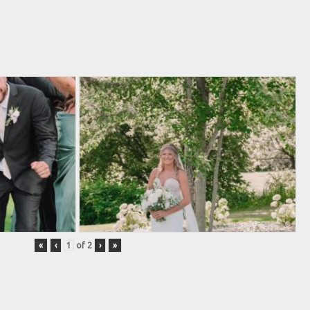
«
‹
of
2
›
»