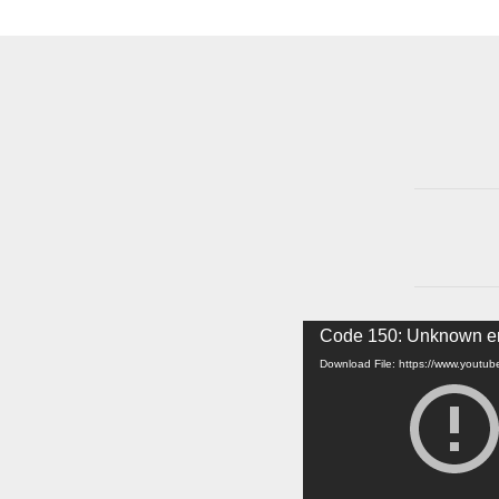
Video
Code 150: Unknown er
Player
Download File: https://www.yout