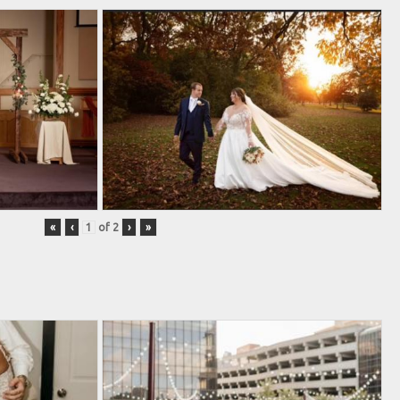
«
‹
of
2
›
»