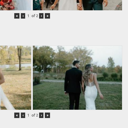
«
‹
of
2
›
»
«
‹
of
2
›
»