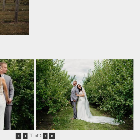
«
‹
of
2
›
»