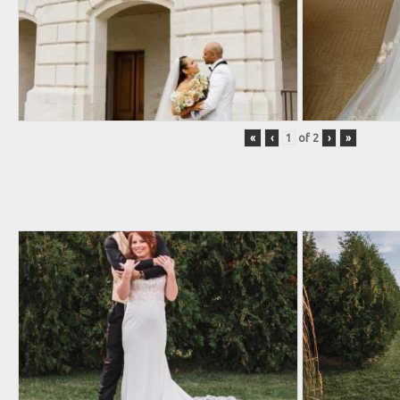
«
‹
of
2
›
»