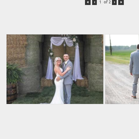
«
‹
of
2
›
»