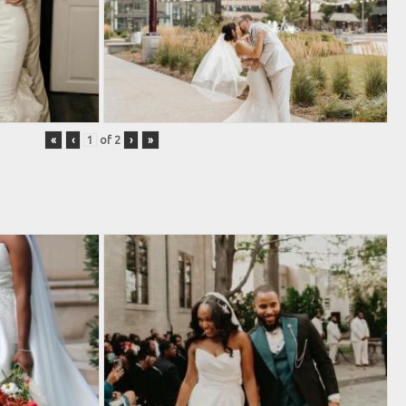
«
‹
of
2
›
»