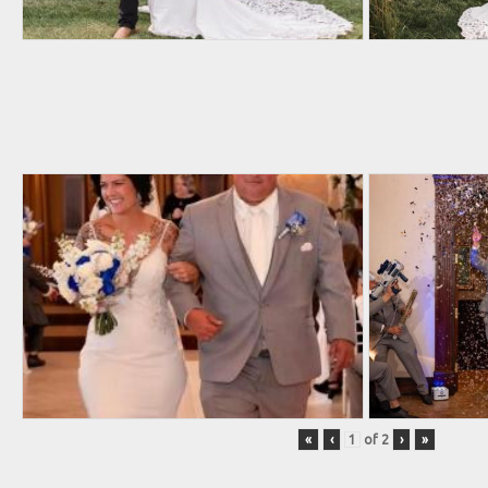
«
‹
of
2
›
»