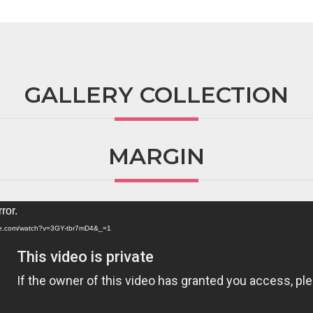
GALLERY COLLECTION
MARGIN
ror.
ube.com/watch?v=3GY-tbr7mD4&_=1