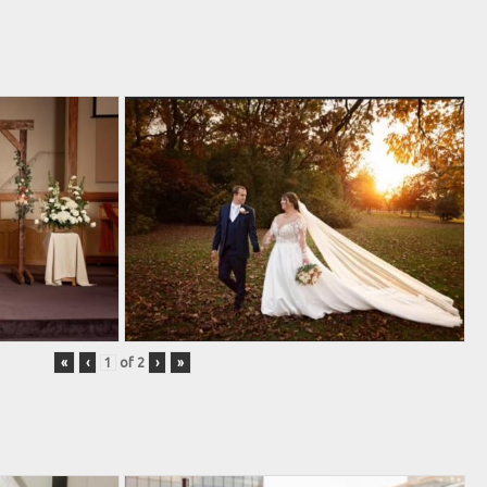
«
‹
of
2
›
»