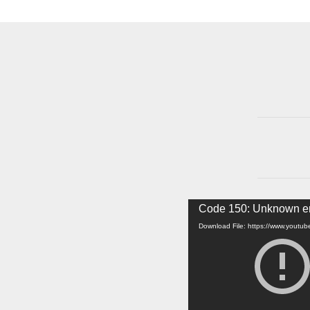
Video
Code 150: Unknown er
Player
Download File: https://www.yout