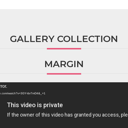
GALLERY COLLECTION
MARGIN
ror.
ube.com/watch?v=3GY-tbr7mD4&_=1