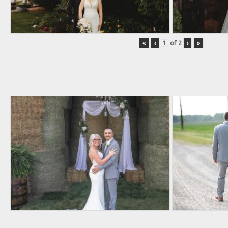
«
‹
of
2
›
»