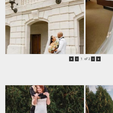
«
‹
of
2
›
»