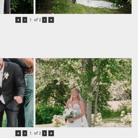
«
‹
of
2
›
»
«
‹
of
2
›
»