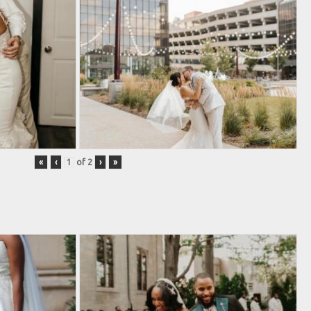
«
‹
of
2
›
»