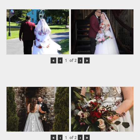
«
‹
of
2
›
»
«
‹
of
2
›
»