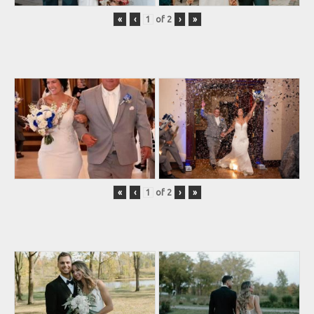
«
‹
of
2
›
»
«
‹
of
2
›
»