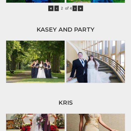
«
‹
of
4
›
»
KASEY AND PARTY
KRIS