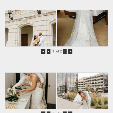
«
‹
of
2
›
»