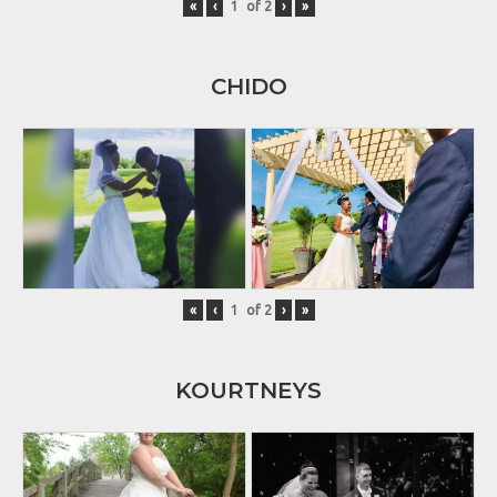
«
‹
of
2
›
»
CHIDO
«
‹
of
2
›
»
KOURTNEYS