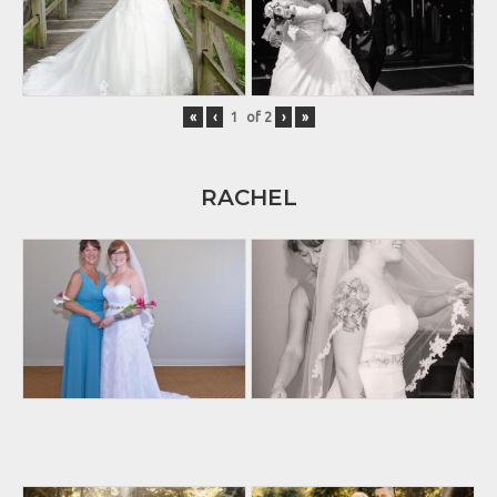
«
‹
of
2
›
»
RACHEL