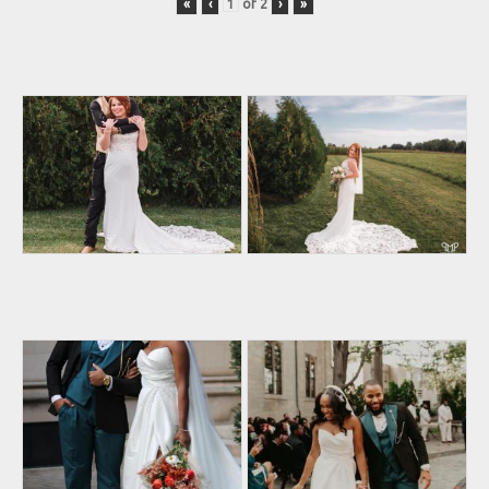
«
‹
of
2
›
»