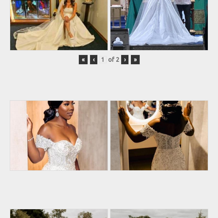
«
‹
of
2
›
»