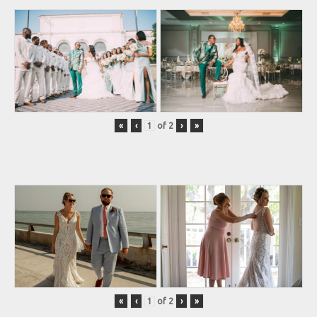
«
‹
of
2
›
»
«
‹
of
2
›
»