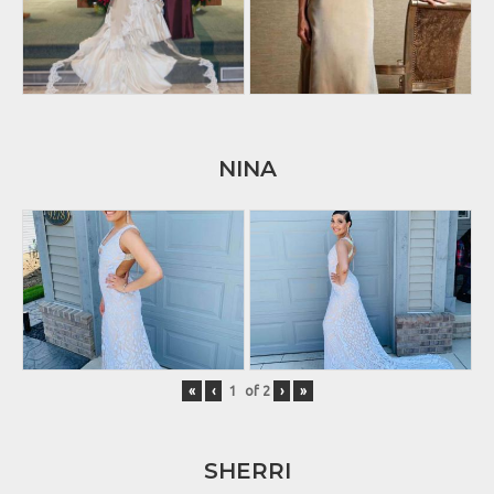
NINA
«
‹
of
2
›
»
SHERRI