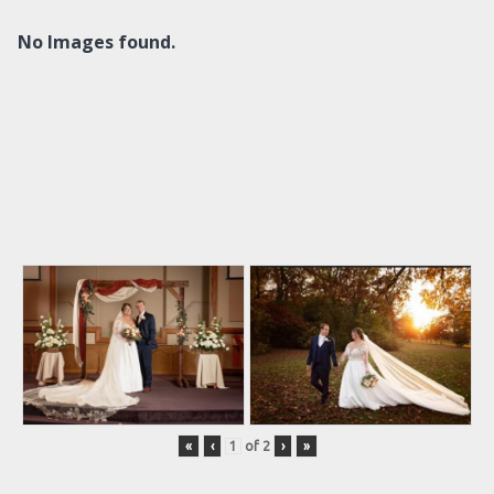
No Images found.
«
‹
of
2
›
»