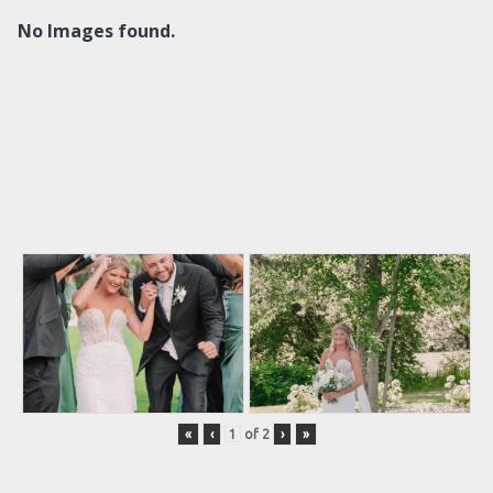
No Images found.
«
‹
of
2
›
»