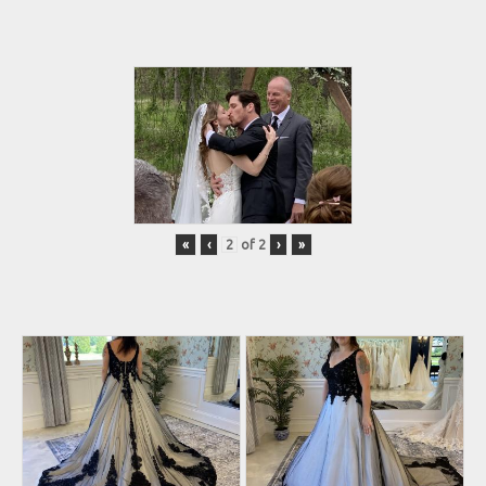
«
‹
of
2
›
»