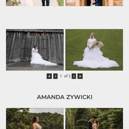
«
‹
of
2
›
»
AMANDA ZYWICKI