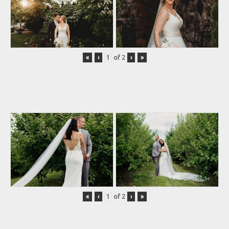
«
‹
of
2
›
»
«
‹
of
2
›
»