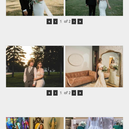
«
‹
of
2
›
»
«
‹
of
2
›
»