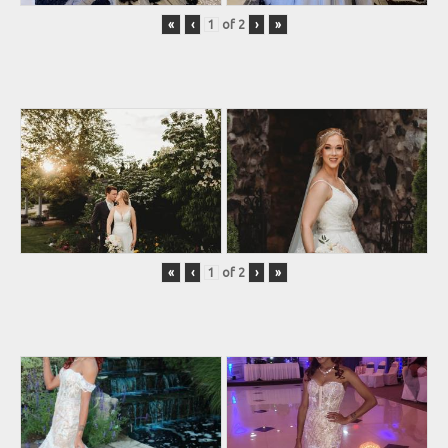
«
‹
of
2
›
»
«
‹
of
2
›
»