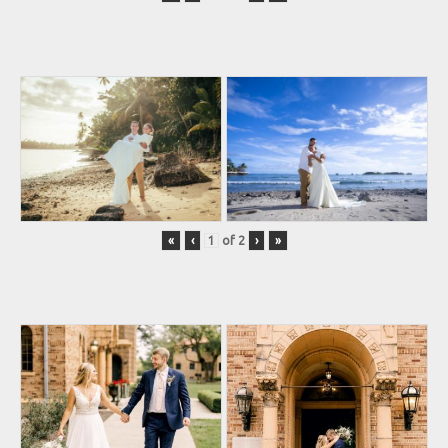
«
‹
of
2
›
»