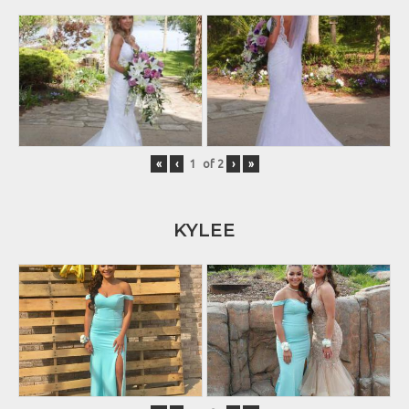
«
‹
of
2
›
»
KYLEE