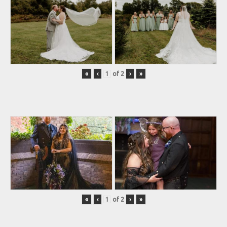
«
‹
of
2
›
»
«
‹
of
2
›
»