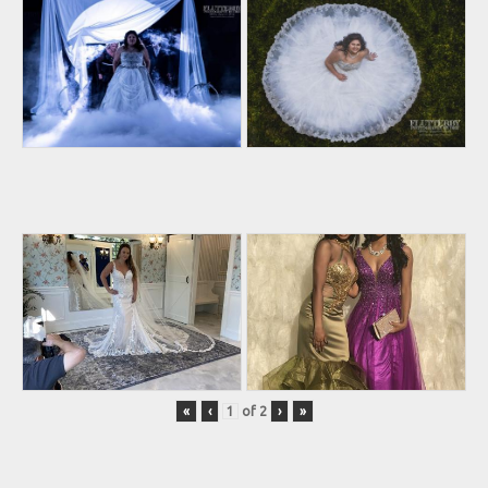
«
‹
of
2
›
»