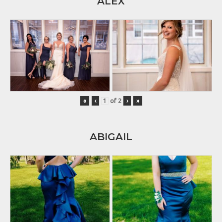
ALEX
«
‹
of
2
›
»
ABIGAIL