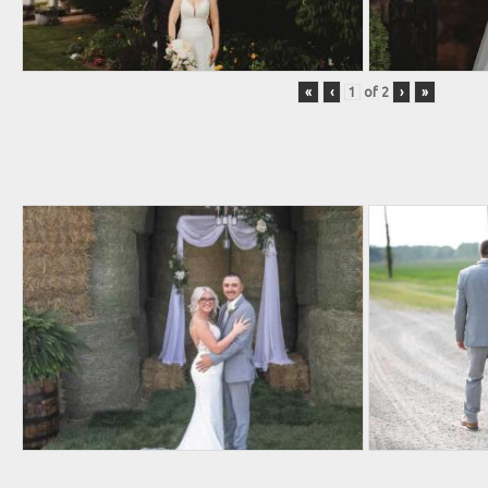
«
‹
of
2
›
»