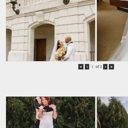
«
‹
of
2
›
»