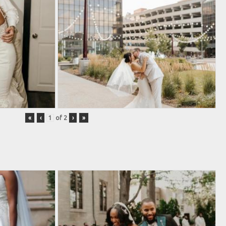
«
‹
of
2
›
»