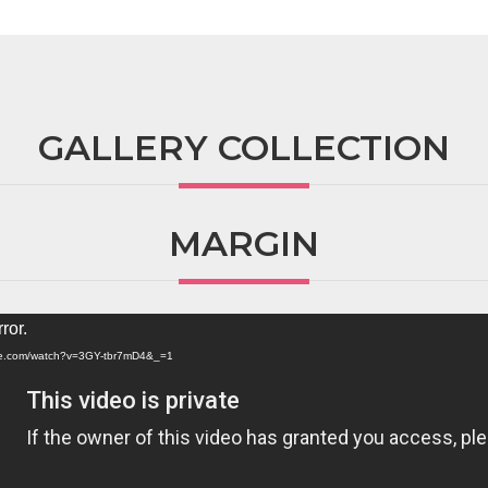
GALLERY COLLECTION
MARGIN
ror.
ube.com/watch?v=3GY-tbr7mD4&_=1