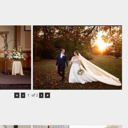
«
‹
of
2
›
»