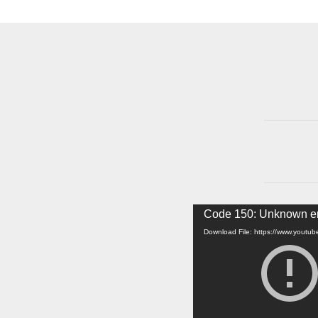
Video
Code 150: Unknown er
Player
Download File: https://www.yout