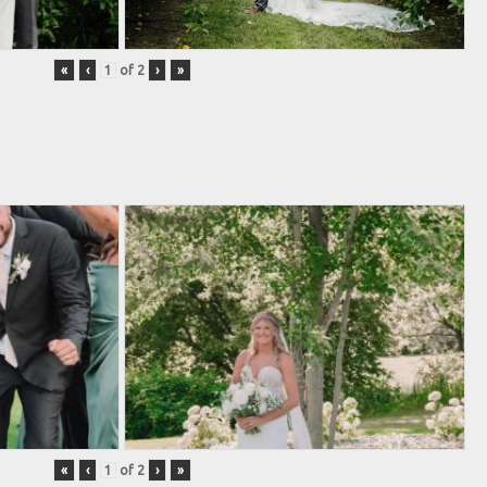
«
‹
of
2
›
»
«
‹
of
2
›
»