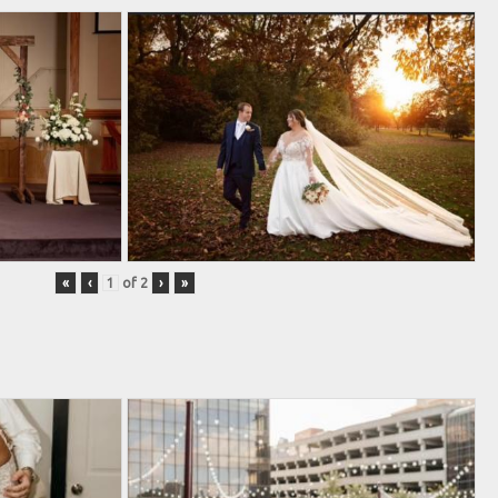
«
‹
of
2
›
»