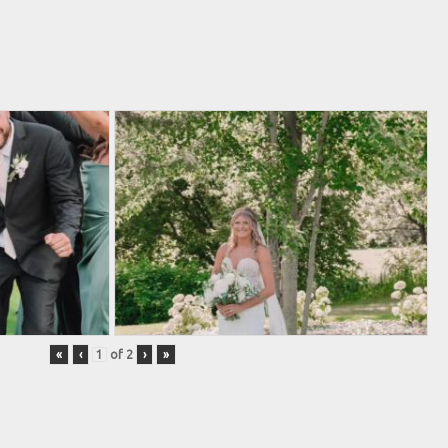
«
‹
of
2
›
»