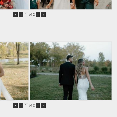
«
‹
of
2
›
»
«
‹
of
2
›
»