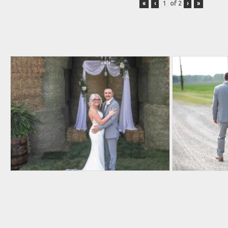
«
‹
of
2
›
»