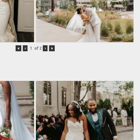
«
‹
of
2
›
»