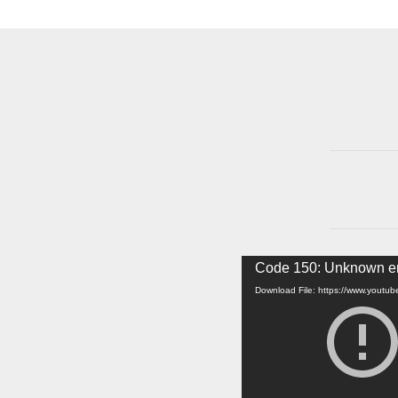
Video
Code 150: Unknown er
Player
Download File: https://www.yout