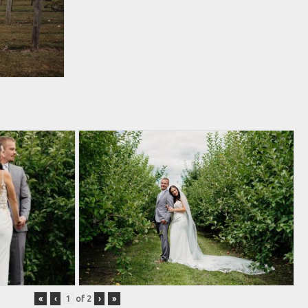
«
‹
of
2
›
»