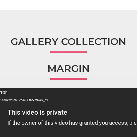
GALLERY COLLECTION
MARGIN
ror.
ube.com/watch?v=3GY-tbr7mD4&_=1