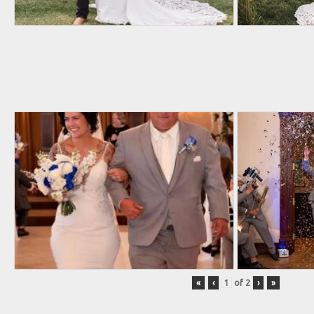
«
‹
of
2
›
»