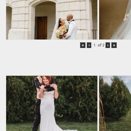
«
‹
of
2
›
»