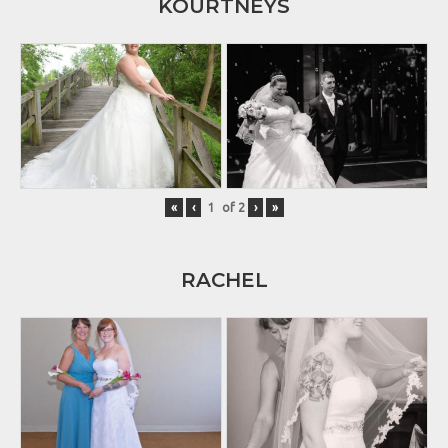
KOURTNEYS
«
‹
of
2
›
»
RACHEL