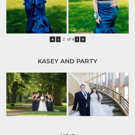
«
‹
of
4
›
»
KASEY AND PARTY