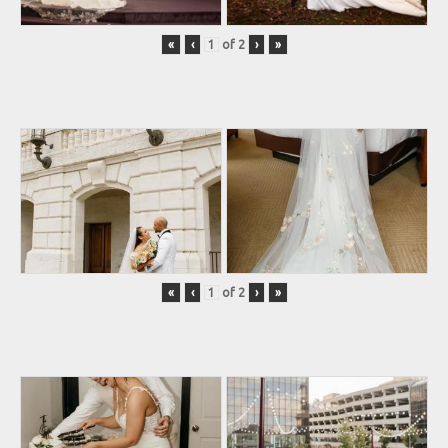
«
‹
of
2
›
»
«
‹
of
2
›
»