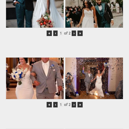
«
‹
of
2
›
»
«
‹
of
2
›
»