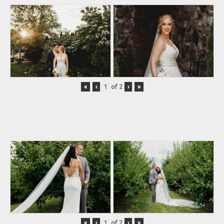
«
‹
of
2
›
»
«
‹
of
2
›
»