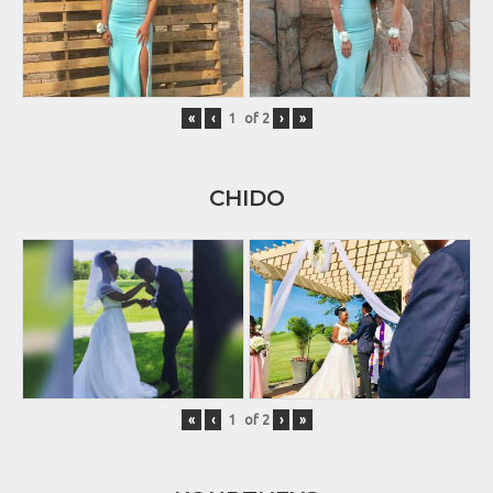
«
‹
of
2
›
»
CHIDO
«
‹
of
2
›
»