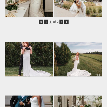
«
‹
of
2
›
»