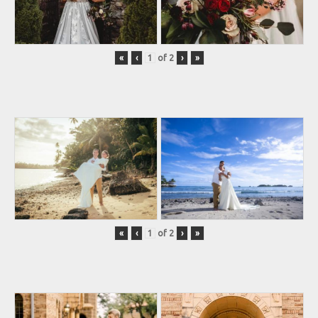
«
‹
of
2
›
»
«
‹
of
2
›
»