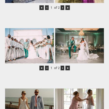
«
‹
of
2
›
»
«
‹
of
2
›
»