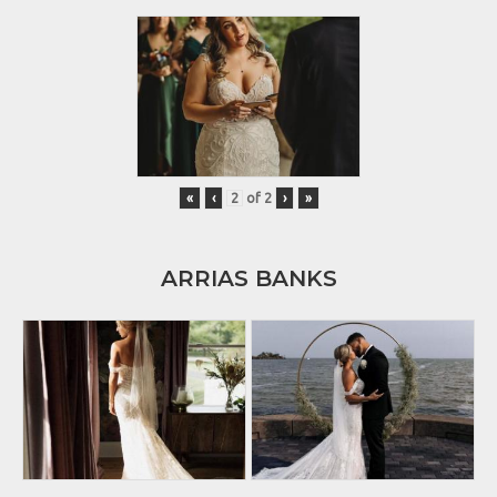
«
‹
of
2
›
»
ARRIAS BANKS