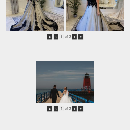
«
‹
of
2
›
»
«
‹
of
2
›
»