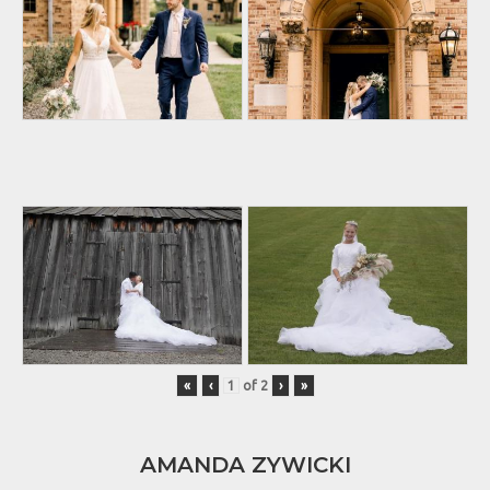
«
‹
of
2
›
»
AMANDA ZYWICKI