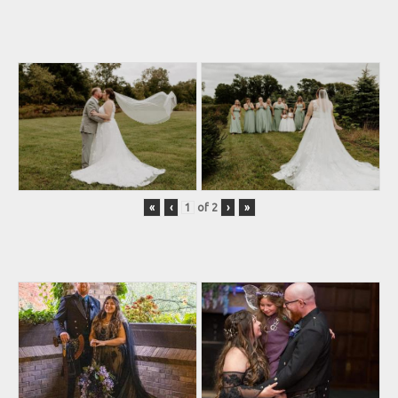
«
‹
of
2
›
»