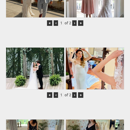
«
‹
of
2
›
»
«
‹
of
2
›
»