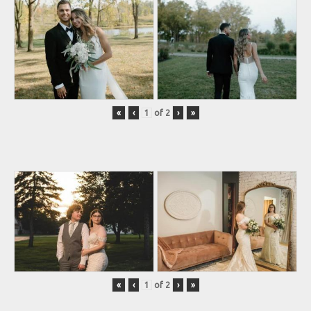
«
‹
of
2
›
»
«
‹
of
2
›
»