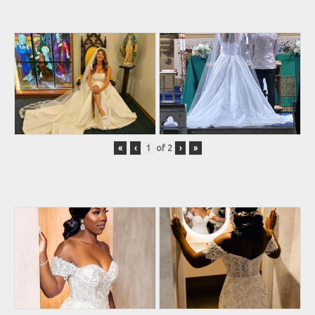
«
‹
of
2
›
»