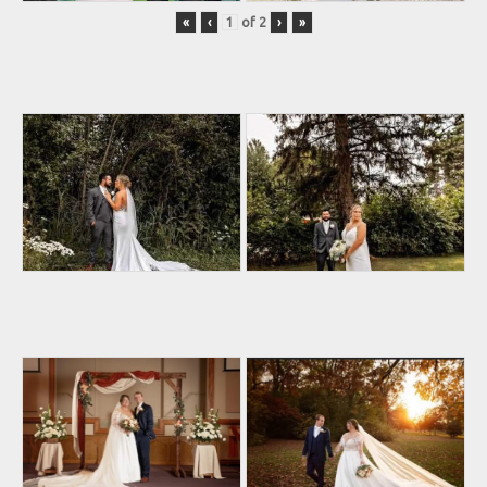
«
‹
of
2
›
»