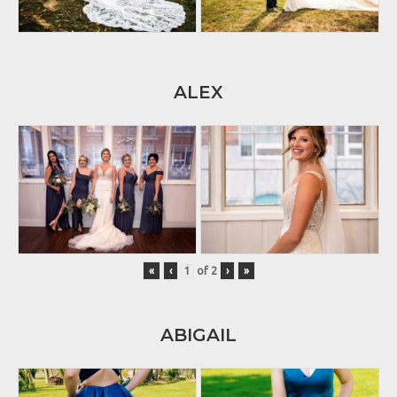
ALEX
«
‹
of
2
›
»
ABIGAIL