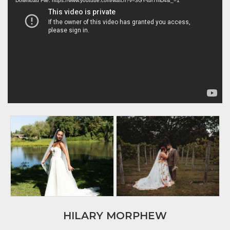
Player
Download File: https://www.youtube.com/watch?v=3GY-tbr7mD4&_=1
HILARY MORPHEW