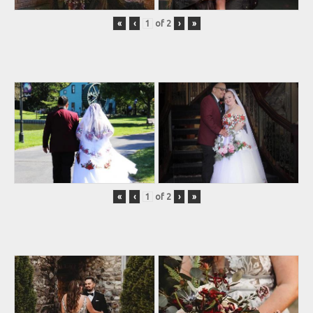
«
‹
of
2
›
»
«
‹
of
2
›
»