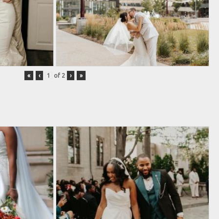
«
‹
of
2
›
»