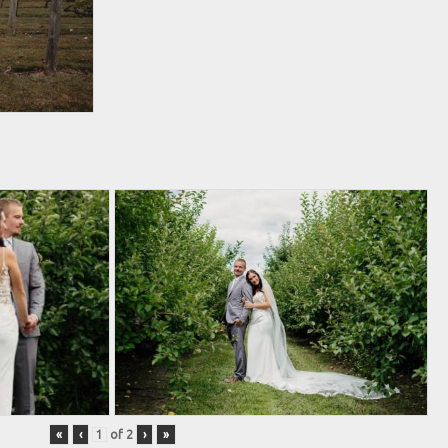
«
‹
of
2
›
»