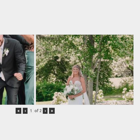
«
‹
of
2
›
»