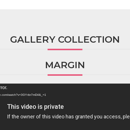
GALLERY COLLECTION
MARGIN
ror.
ube.com/watch?v=3GY-tbr7mD4&_=1