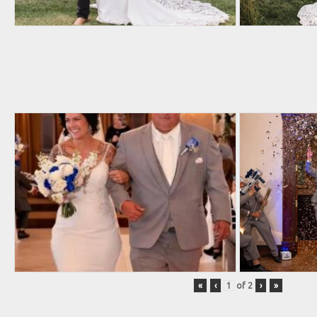
«
‹
of
2
›
»