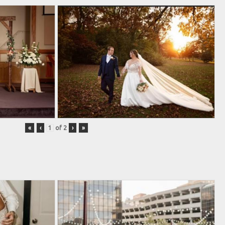
«
‹
of
2
›
»