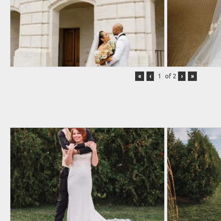
«
‹
of
2
›
»