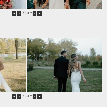
«
‹
of
2
›
»
«
‹
of
2
›
»