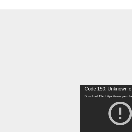
Video
Code 150: Unknown er
Player
Download File: https://www.yout