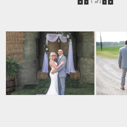
«
‹
of
2
›
»