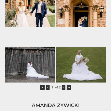
«
‹
of
2
›
»
AMANDA ZYWICKI