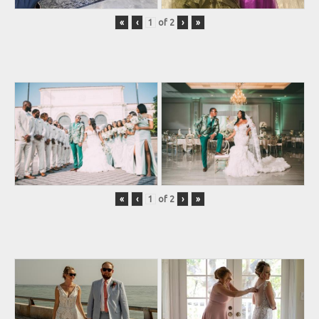
«
‹
of
2
›
»
«
‹
of
2
›
»