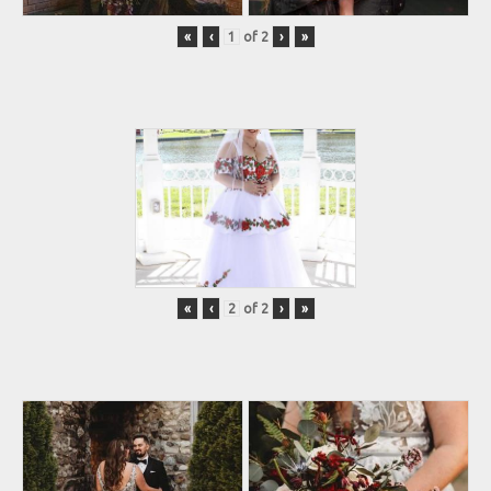
«
‹
of
2
›
»
«
‹
of
2
›
»