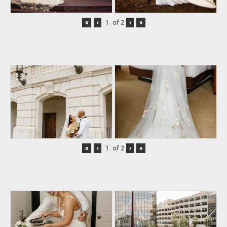
«
‹
of
2
›
»
«
‹
of
2
›
»