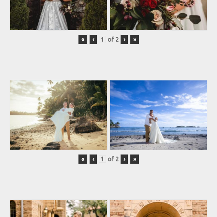
«
‹
of
2
›
»
«
‹
of
2
›
»