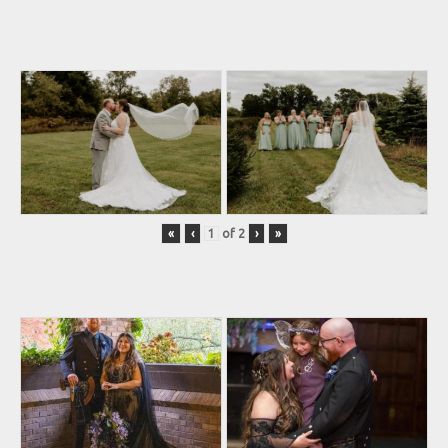
«
‹
of
2
›
»