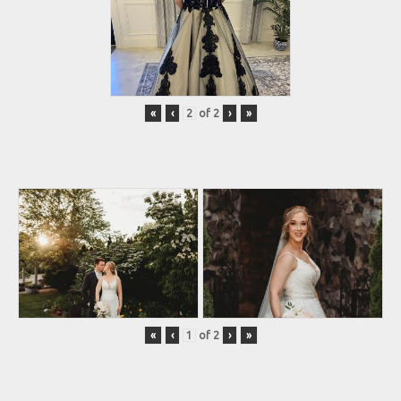
«
‹
of
2
›
»
«
‹
of
2
›
»