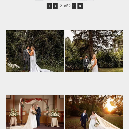
«
‹
of
2
›
»