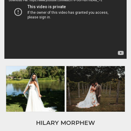
Player
Download File: https://www.youtube.com/watch?v=3GY-tbr7mD4&_=1
HILARY MORPHEW