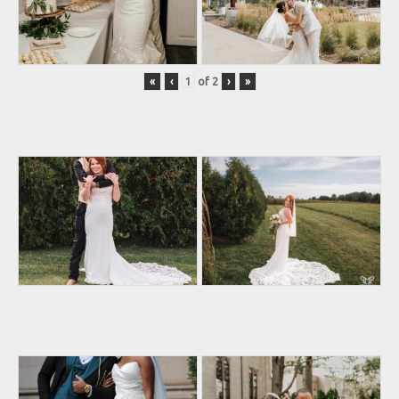
«
‹
of
2
›
»