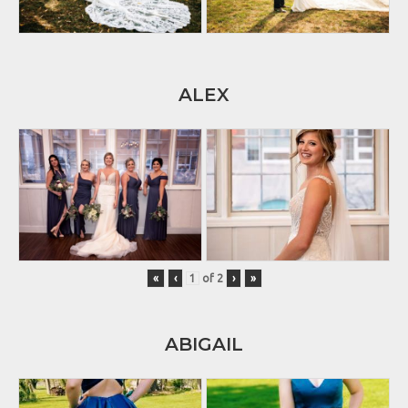
ALEX
«
‹
of
2
›
»
ABIGAIL