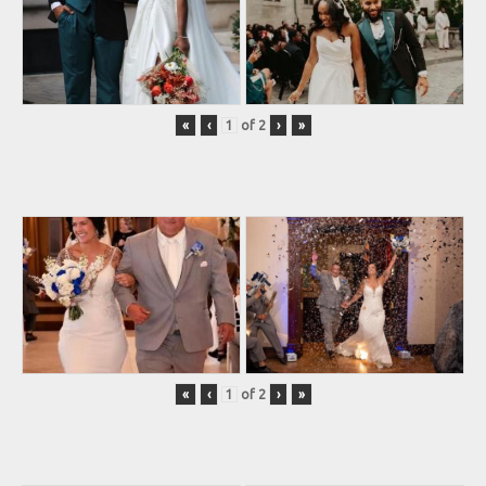
«
‹
of
2
›
»
«
‹
of
2
›
»