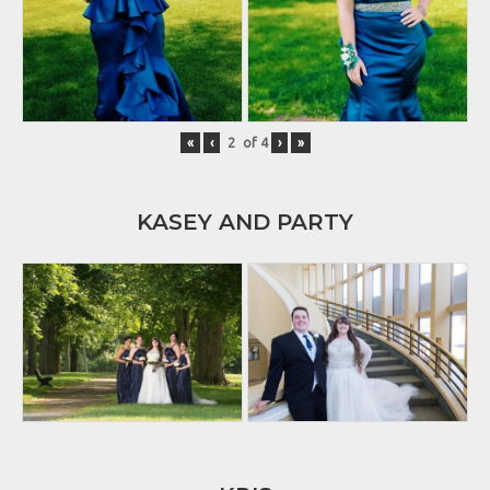
«
‹
of
4
›
»
KASEY AND PARTY