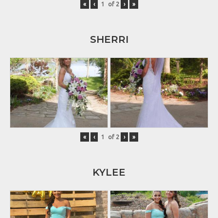
«
‹
of
2
›
»
SHERRI
«
‹
of
2
›
»
KYLEE