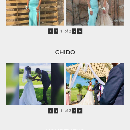
«
‹
of
2
›
»
CHIDO
«
‹
of
2
›
»