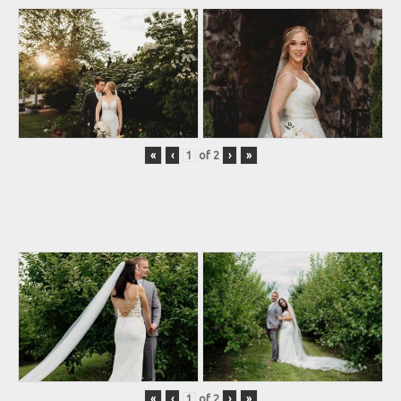
«
‹
of
2
›
»
«
‹
of
2
›
»