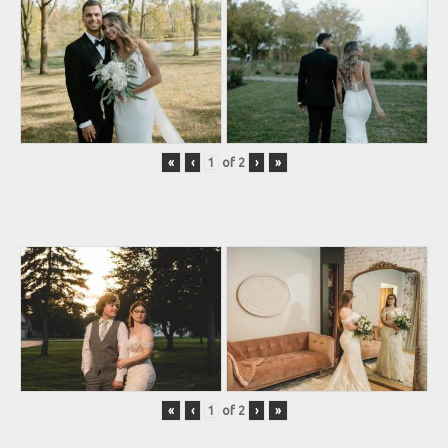
«
‹
of
2
›
»
«
‹
of
2
›
»