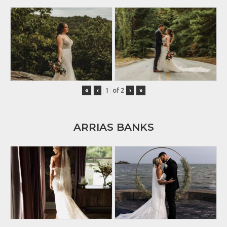
«
‹
of
2
›
»
ARRIAS BANKS