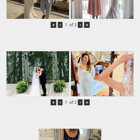
«
‹
of
2
›
»
«
‹
of
2
›
»