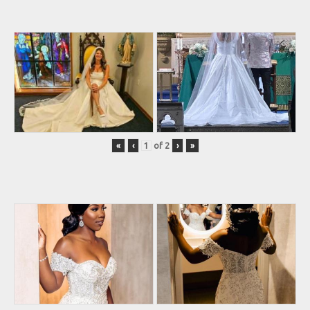
«
‹
of
2
›
»