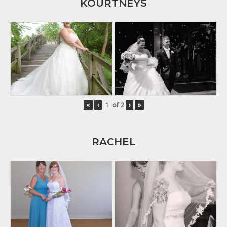
KOURTNEYS
«
‹
of
2
›
»
RACHEL