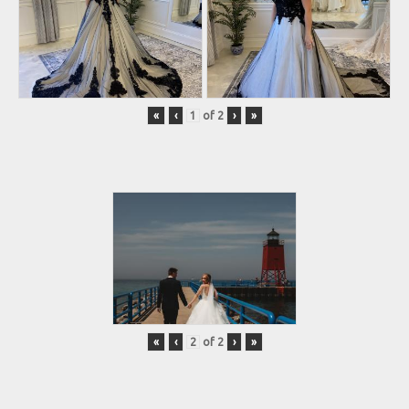
«
‹
of
2
›
»
«
‹
of
2
›
»