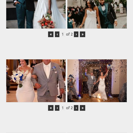
«
‹
of
2
›
»
«
‹
of
2
›
»