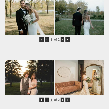
«
‹
of
2
›
»
«
‹
of
2
›
»