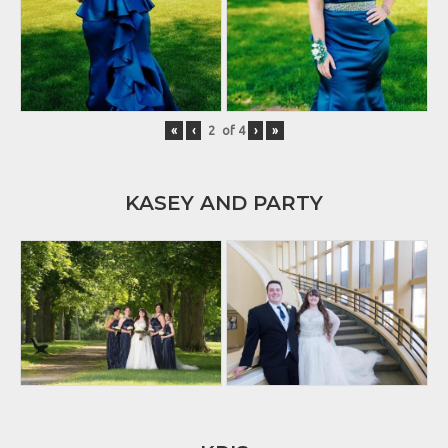
«
‹
of
4
›
»
KASEY AND PARTY