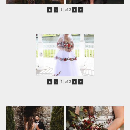
«
‹
of
2
›
»
«
‹
of
2
›
»