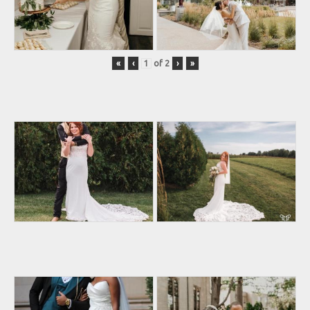
«
‹
of
2
›
»