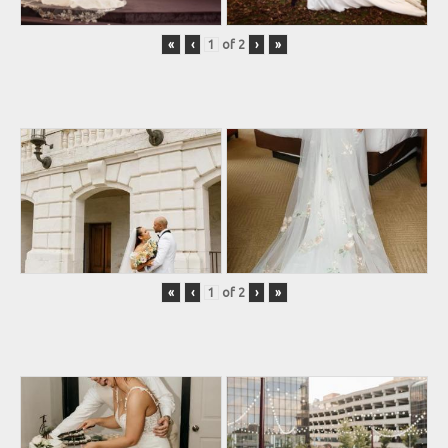
«
‹
of
2
›
»
«
‹
of
2
›
»