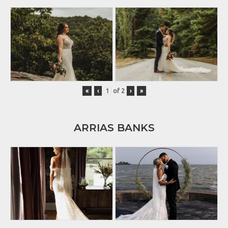
«
‹
of
2
›
»
ARRIAS BANKS