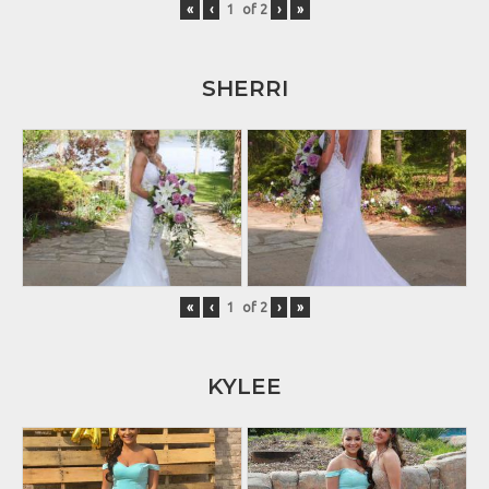
«
‹
of
2
›
»
SHERRI
«
‹
of
2
›
»
KYLEE