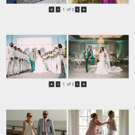
«
‹
of
2
›
»
«
‹
of
2
›
»