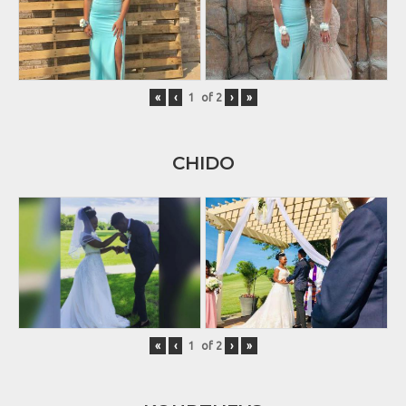
«
‹
of
2
›
»
CHIDO
«
‹
of
2
›
»