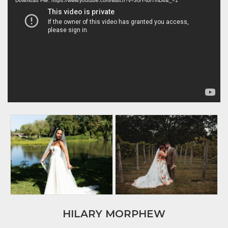
Player
Download File: https://www.youtube.com/watch?v=3GY-tbr7mD4&_=1
HILARY MORPHEW