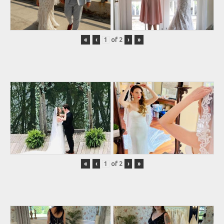
«
‹
of
2
›
»
«
‹
of
2
›
»