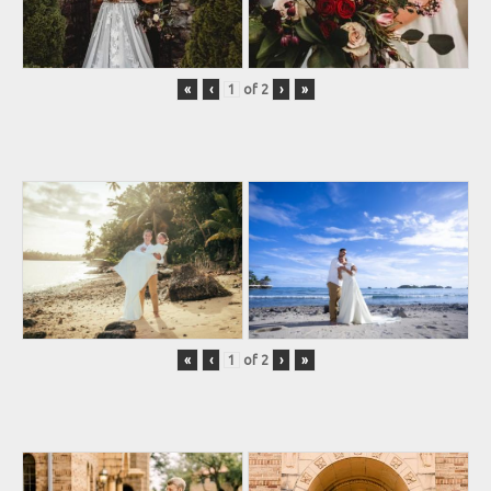
«
‹
of
2
›
»
«
‹
of
2
›
»