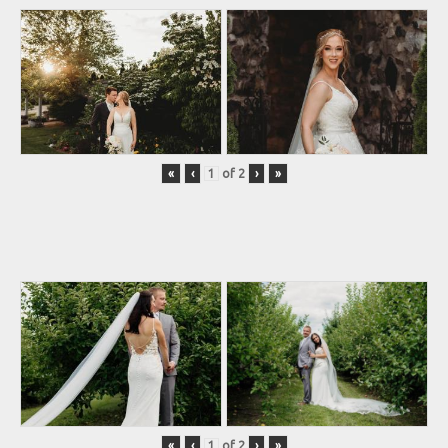
«
‹
of
2
›
»
«
‹
of
2
›
»