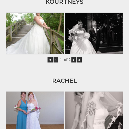
KOURTNEYS
«
‹
of
2
›
»
RACHEL