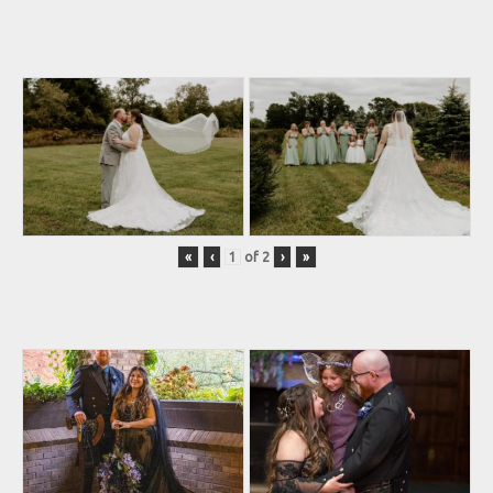
«
‹
of
2
›
»