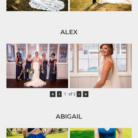
ALEX
«
‹
of
2
›
»
ABIGAIL