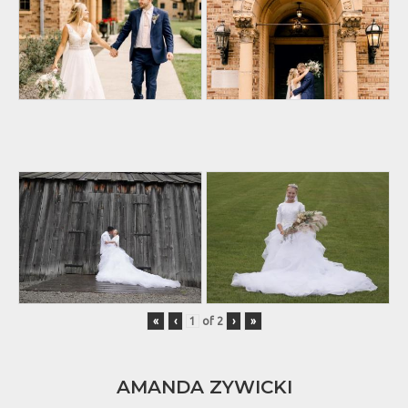
«
‹
of
2
›
»
AMANDA ZYWICKI