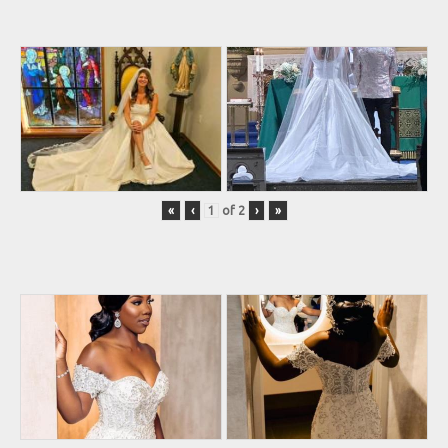
«
‹
of
2
›
»