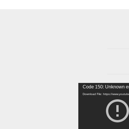
Video
Code 150: Unknown er
Player
Download File: https://www.yout