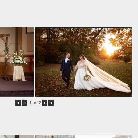
«
‹
of
2
›
»