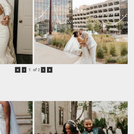
«
‹
of
2
›
»