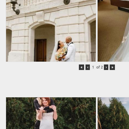
«
‹
of
2
›
»