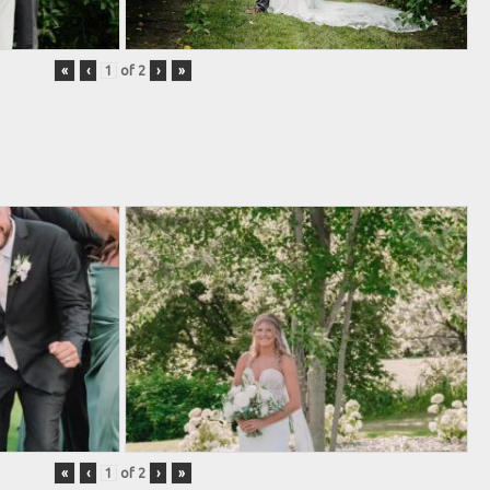
«
‹
of
2
›
»
«
‹
of
2
›
»