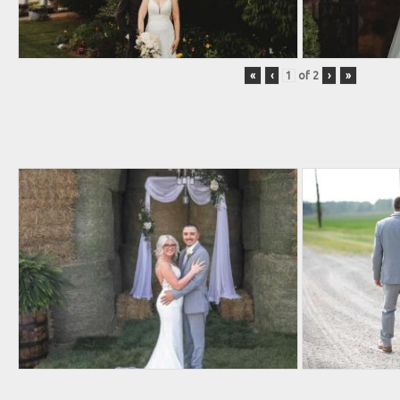
«
‹
of
2
›
»