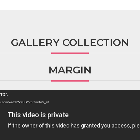
GALLERY COLLECTION
MARGIN
ror.
ube.com/watch?v=3GY-tbr7mD4&_=1